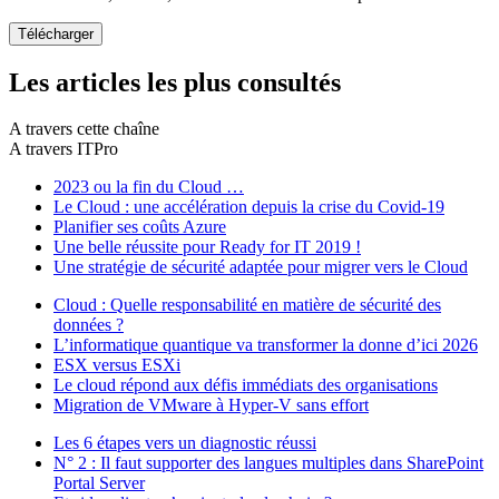
Les articles les plus consultés
A travers cette chaîne
A travers ITPro
2023 ou la fin du Cloud …
Le Cloud : une accélération depuis la crise du Covid-19
Planifier ses coûts Azure
Une belle réussite pour Ready for IT 2019 !
Une stratégie de sécurité adaptée pour migrer vers le Cloud
Cloud : Quelle responsabilité en matière de sécurité des
données ?
L’informatique quantique va transformer la donne d’ici 2026
ESX versus ESXi
Le cloud répond aux défis immédiats des organisations
Migration de VMware à Hyper-V sans effort
Les 6 étapes vers un diagnostic réussi
N° 2 : Il faut supporter des langues multiples dans SharePoint
Portal Server