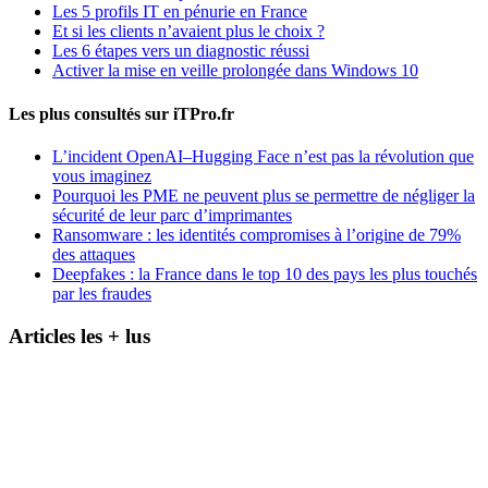
Les 5 profils IT en pénurie en France
Et si les clients n’avaient plus le choix ?
Les 6 étapes vers un diagnostic réussi
Activer la mise en veille prolongée dans Windows 10
Les plus consultés sur iTPro.fr
L’incident OpenAI–Hugging Face n’est pas la révolution que
vous imaginez
Pourquoi les PME ne peuvent plus se permettre de négliger la
sécurité de leur parc d’imprimantes
Ransomware : les identités compromises à l’origine de 79%
des attaques
Deepfakes : la France dans le top 10 des pays les plus touchés
par les fraudes
Articles les + lus