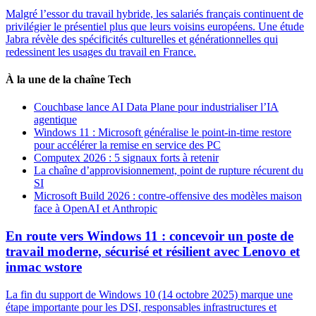
Malgré l’essor du travail hybride, les salariés français continuent de
privilégier le présentiel plus que leurs voisins européens. Une étude
Jabra révèle des spécificités culturelles et générationnelles qui
redessinent les usages du travail en France.
À la une de la chaîne Tech
Couchbase lance AI Data Plane pour industrialiser l’IA
agentique
Windows 11 : Microsoft généralise le point-in-time restore
pour accélérer la remise en service des PC
Computex 2026 : 5 signaux forts à retenir
La chaîne d’approvisionnement, point de rupture récurent du
SI
Microsoft Build 2026 : contre-offensive des modèles maison
face à OpenAI et Anthropic
En route vers Windows 11 : concevoir un poste de
travail moderne, sécurisé et résilient avec Lenovo et
inmac wstore
La fin du support de Windows 10 (14 octobre 2025) marque une
étape importante pour les DSI, responsables infrastructures et