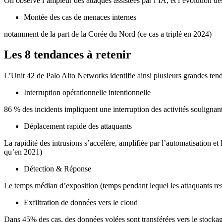
On observe l’ampleur des attaques assistées par l’IA, et l’évolution des
Montée des cas de menaces internes
notamment de la part de la Corée du Nord (ce cas a triplé en 2024)
Les 8 tendances à retenir
L’Unit 42 de Palo Alto Networks identifie ainsi plusieurs grandes te
Interruption opérationnelle intentionnelle
86 % des incidents impliquent une interruption des activités souligna
Déplacement rapide des attaquants
La rapidité des intrusions s’accélère, amplifiée par l’automatisation et
qu’en 2021)
Détection & Réponse
Le temps médian d’exposition (temps pendant lequel les attaquants rest
Exfiltration de données vers le cloud
Dans 45% des cas, des données volées sont transférées vers le stockage 