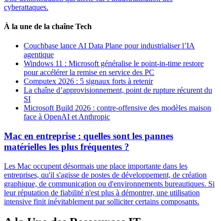
cyberattaques.
À la une de la chaîne Tech
Couchbase lance AI Data Plane pour industrialiser l’IA
agentique
Windows 11 : Microsoft généralise le point-in-time restore
pour accélérer la remise en service des PC
Computex 2026 : 5 signaux forts à retenir
La chaîne d’approvisionnement, point de rupture récurent du
SI
Microsoft Build 2026 : contre-offensive des modèles maison
face à OpenAI et Anthropic
Mac en entreprise : quelles sont les pannes
matérielles les plus fréquentes ?
Les Mac occupent désormais une place importante dans les
entreprises, qu'il s'agisse de postes de développement, de création
graphique, de communication ou d'environnements bureautiques. Si
leur réputation de fiabilité n'est plus à démontrer, une utilisation
intensive finit inévitablement par solliciter certains composants.