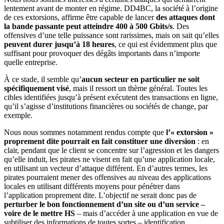
lentement avant de monter en régime. DD4BC, la société à l’origine
de ces extorsions, affirme être capable de lancer
des attaques dont
la bande passante peut atteindre 400 à 500 Gbits/s
. Des
offensives d’une telle puissance sont rarissimes, mais on sait qu’elles
peuvent durer jusqu’à 18 heures
, ce qui est évidemment plus que
suffisant pour provoquer des dégâts importants dans n’importe
quelle entreprise.
À ce stade, il semble qu’
aucun secteur en particulier ne soit
spécifiquement visé
, mais il ressort un thème général. Toutes les
cibles identifiées jusqu’à présent exécutent des transactions en ligne,
qu’il s’agisse d’institutions financières ou sociétés de change, par
exemple.
Nous nous sommes notamment rendus compte que
l’« extorsion »
proprement dite pourrait en fait constituer une diversion
: en
clair, pendant que le client se concentre sur l’agression et les dangers
qu’elle induit, les pirates ne visent en fait qu’une application locale,
en utilisant un vecteur d’attaque différent. En d’autres termes, les
pirates pourraient mener des offensives au niveau des applications
locales en utilisant différents moyens pour pénétrer dans
l’application proprement dite. L’objectif ne serait donc pas de
perturber le bon fonctionnement d’un site ou d’un service –
voire de le mettre HS
– mais d’accéder à une application en vue de
subtiliser des informations de toutes sortes – identification,