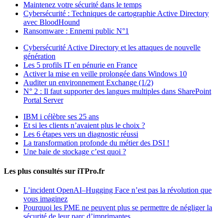
Maintenez votre sécurité dans le temps
Cybersécurité : Techniques de cartographie Active Directory
avec BloodHound
Ransomware : Ennemi public N°1
Cybersécurité Active Directory et les attaques de nouvelle
génération
Les 5 profils IT en pénurie en France
Activer la mise en veille prolongée dans Windows 10
Auditer un environnement Exchange (1/2)
N° 2 : Il faut supporter des langues multiples dans SharePoint
Portal Server
IBM i célèbre ses 25 ans
Et si les clients n’avaient plus le choix ?
Les 6 étapes vers un diagnostic réussi
La transformation profonde du métier des DSI !
Une baie de stockage c’est quoi ?
Les plus consultés sur iTPro.fr
L’incident OpenAI–Hugging Face n’est pas la révolution que
vous imaginez
Pourquoi les PME ne peuvent plus se permettre de négliger la
sécurité de leur parc d’imprimantes