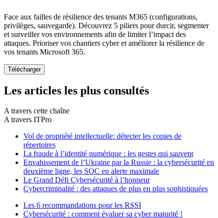
Face aux failles de résilience des tenants M365 (configurations,
privilèges, sauvegarde). Découvrez 5 piliers pour durcir, segmenter
et surveiller vos environnements afin de limiter l’impact des
attaques. Prioriser vos chantiers cyber et améliorer la résilience de
vos tenants Microsoft 365.
Les articles les plus consultés
A travers cette chaîne
A travers ITPro
Vol de propriété intellectuelle: détecter les copies de
répertoires
La fraude à l’identité numérique : les gestes qui sauvent
Envahissement de l’Ukraine par la Russie : la cybersécurité en
deuxième ligne, les SOC en alerte maximale
Le Grand Défi Cybersécurité à l’honneur
Cybercriminalité : des attaques de plus en plus sophistiquées
Les 6 recommandations pour les RSSI
Cybersécurité : comment évaluer sa cyber maturité !