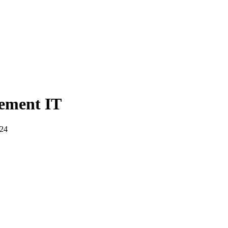
pement IT
024