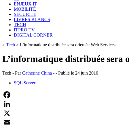
ENJEUX IT
MOBILITÉ
SÉCURITÉ
LIVRES BLANCS
TECH
ITPRO TV
DIGITAL CORNER
>
Tech
>
L’informatique distribuée sera orientée Web Services
L’informatique distribuée sera 
Tech - Par
Catherine China -
- Publié le 24 juin 2010
SQL Server
Facebook
LinkedIn
X