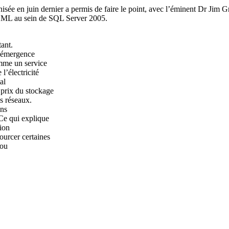
e en juin dernier a permis de faire le point, avec l’éminent Dr Jim Gra
d’XML au sein de SQL Server 2005.
tant.
l’émergence
omme un service
l’électricité
al
 prix du stockage
s réseaux.
ans
 Ce qui explique
ion
sourcer certaines
(ou