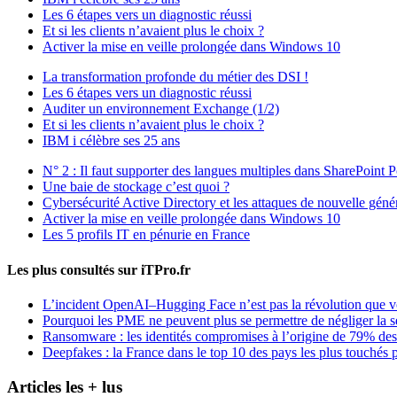
Les 6 étapes vers un diagnostic réussi
Et si les clients n’avaient plus le choix ?
Activer la mise en veille prolongée dans Windows 10
La transformation profonde du métier des DSI !
Les 6 étapes vers un diagnostic réussi
Auditer un environnement Exchange (1/2)
Et si les clients n’avaient plus le choix ?
IBM i célèbre ses 25 ans
N° 2 : Il faut supporter des langues multiples dans SharePoint P
Une baie de stockage c’est quoi ?
Cybersécurité Active Directory et les attaques de nouvelle géné
Activer la mise en veille prolongée dans Windows 10
Les 5 profils IT en pénurie en France
Les plus consultés sur iTPro.fr
L’incident OpenAI–Hugging Face n’est pas la révolution que 
Pourquoi les PME ne peuvent plus se permettre de négliger la s
Ransomware : les identités compromises à l’origine de 79% des
Deepfakes : la France dans le top 10 des pays les plus touchés p
Articles les + lus