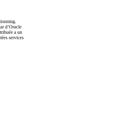
itionning.
ar d’Oracle
stribuée a un
tées services