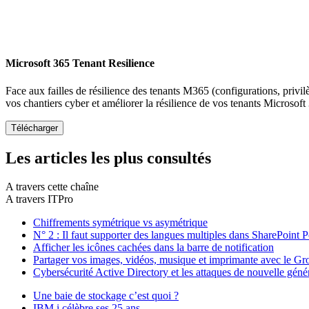
Microsoft 365 Tenant Resilience
Face aux failles de résilience des tenants M365 (configurations, privil
vos chantiers cyber et améliorer la résilience de vos tenants Microsoft
Les articles les plus consultés
A travers cette chaîne
A travers ITPro
Chiffrements symétrique vs asymétrique
N° 2 : Il faut supporter des langues multiples dans SharePoint P
Afficher les icônes cachées dans la barre de notification
Partager vos images, vidéos, musique et imprimante avec le Gro
Cybersécurité Active Directory et les attaques de nouvelle géné
Une baie de stockage c’est quoi ?
IBM i célèbre ses 25 ans