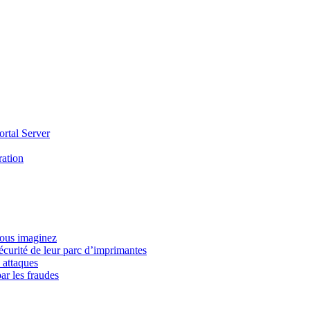
ortal Server
ration
vous imaginez
écurité de leur parc d’imprimantes
 attaques
ar les fraudes