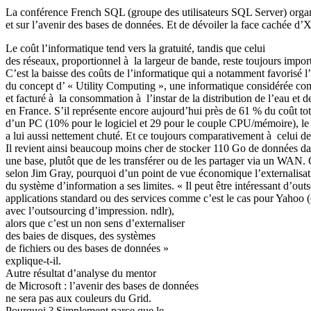
Email
La conférence French SQL (groupe des utilisateurs SQL Server) organisé
et sur l’avenir des bases de données. Et de dévoiler la face cachée 
Le coût l’informatique tend vers la gratuité, tandis que celui
des réseaux, proportionnel à la largeur de bande, reste toujours impor
C’est la baisse des coûts de l’informatique qui a notamment favorisé 
du concept d’ « Utility Computing », une informatique considérée c
et facturé à la consommation à l’instar de la distribution de l’eau et de 
en France. S’il représente encore aujourd’hui près de 61 % du coût tot
d’un PC (10% pour le logiciel et 29 pour le couple CPU/mémoire), le
a lui aussi nettement chuté. Et ce toujours comparativement à celui de
Il revient ainsi beaucoup moins cher de stocker 110 Go de données d
une base, plutôt que de les transférer ou de les partager via un WAN.
selon Jim Gray, pourquoi d’un point de vue économique l’externalisat
du système d’information a ses limites. « Il peut être intéressant d’out
applications standard ou des services comme c’est le cas pour Yahoo 
avec l’outsourcing d’impression. ndlr),
alors que c’est un non sens d’externaliser
des baies de disques, des systèmes
de fichiers ou des bases de données »
explique-t-il.
Autre résultat d’analyse du mentor
de Microsoft : l’avenir des bases de données
ne sera pas aux couleurs du Grid.
Pourquoi ? Simplement parce que le