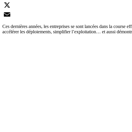
LinkedIn
X
Email
Ces dernières années, les entreprises se sont lancées dans la course ef
accélérer les déploiements, simplifier l’exploitation… et aussi démont