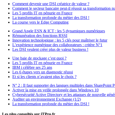
Comment devenir une DSI créatrice de valeur ?
Comment le secteur bancaire peut-il réussir sa transformation 
Les 5 profils IT en pénurie en France
La transformation profonde du métier des DSI !
La course vers le Edge Computing
Grand Angle ESN & ICT : les 5 dynamiques numériques
Rémunération des fonctions RSSI
Innovation technologique : les 5 clés pour maîtriser le futur
L’expérience numérique des collaborateurs : critère N°1
Les DSI veulent créer plus de valeur business !
Une baie de stockage c’est quoi ?
Les 5 profils IT en pénurie en France
IBM i célèbre ses 25 ans
Les 6 étapes vers un diagnostic réussi
Et si les clients n’avaient plus le choix ?
N° 2 : Il faut supporter des langues multiples dans SharePoint P
Activer la mise en veille prolongée dans Windows 10
Cybersécurité Active Directory et les attaques de nouvelle géné
Auditer un environnement Exchange (1/2)
La transformation profonde du métier des DSI !
Les plus consultés sur iTPro.fr