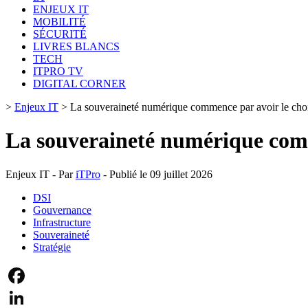
ENJEUX IT
MOBILITÉ
SÉCURITÉ
LIVRES BLANCS
TECH
ITPRO TV
DIGITAL CORNER
>
Enjeux IT
>
La souveraineté numérique commence par avoir le choix
La souveraineté numérique comm
Enjeux IT - Par
iTPro
- Publié le 09 juillet 2026
DSI
Gouvernance
Infrastructure
Souveraineté
Stratégie
Facebook