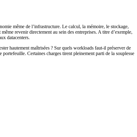
onomie même de l’infrastructure. Le calcul, la mémoire, le stockage,
ait même revenir directement au sein des entreprises. A titre d’exemple,
aux datacenters.
rester hautement maîtrisées ? Sur quels workloads faut-il préserver de
e portefeuille. Certaines charges tirent pleinement parti de la souplesse