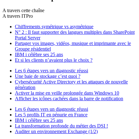
A travers cette chaîne
A travers ITPro
Chiffrements symétrique vs asymétrique
N° 2 : Il faut supporter des langues multiples dans SharePoint
Portal Server
Partager vos images, vidéos, musique et imprimante avec le
Groupe résidentiel
IBM i célèbre ses 25 ans
Et si les clients n’avaient plus le choix ?
Les 6 étapes vers un diagnostic réussi
Une baie de stockage c’est quoi ?
Cybersécurité Active Directory et les attaques de nouvelle
génération
Activer la mise en veille prolongée dans Windows 10
Afficher les icônes cachées dans la barre de notification
Les 6 étapes vers un diagnostic réussi
Les 5 profils IT en pénurie en France
IBM i célèbre ses 25 ans
La transformation profonde du métier des DSI !
Auditer un environnement Exchange (1/2)