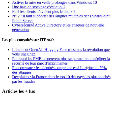
Activer la mise en veille prolongée dans Windows 10
Une baie de stockage c’est quoi ?
Et si les clients n’avaient plus le choix ?
N° 2 : Il faut supporter des langues multiples dans SharePoint
Portal Server
Cybersécurité Active Directory et les attaques de nouvelle
génération
Les plus consultés sur iTPro.fr
L’incident OpenAI–Hugging Face n’est pas la révolution que
vous imaginez
Pourquoi les PME ne peuvent plus se permettre de négliger la
sécurité de leur parc d’imprimantes
Ransomware : les identités compromises à l’origine de 79%
des attaques
Deepfakes : la France dans le top 10 des pays les plus touchés
par les fraudes
Articles les + lus