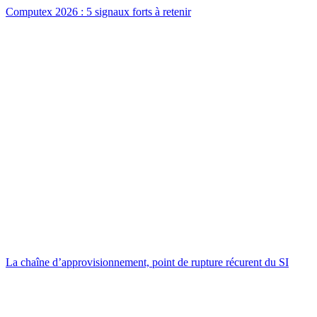
Computex 2026 : 5 signaux forts à retenir
La chaîne d’approvisionnement, point de rupture récurent du SI