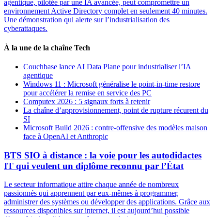
agentique, pilotée par une IA avancée, peut compromettre un
environnement Active Directory complet en seulement 40 minutes.
Une démonstration qui alerte sur l’industrialisation des
cyberattaques.
À la une de la chaîne Tech
Couchbase lance AI Data Plane pour industrialiser l’IA
agentique
Windows 11 : Microsoft généralise le point-in-time restore
pour accélérer la remise en service des PC
Computex 2026 : 5 signaux forts à retenir
La chaîne d’approvisionnement, point de rupture récurent du
SI
Microsoft Build 2026 : contre-offensive des modèles maison
face à OpenAI et Anthropic
BTS SIO à distance : la voie pour les autodidactes
IT qui veulent un diplôme reconnu par l’État
Le secteur informatique attire chaque année de nombreux
passionnés qui apprennent par eux-mêmes à programmer,
administrer des systèmes ou développer des applications. Grâce aux
ressources disponibles sur internet, il est aujourd’hui possible