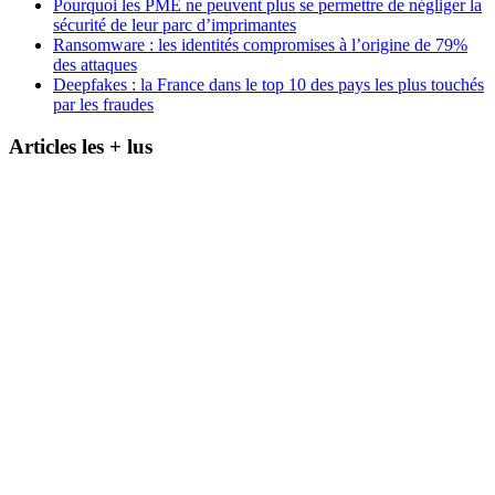
Pourquoi les PME ne peuvent plus se permettre de négliger la
sécurité de leur parc d’imprimantes
Ransomware : les identités compromises à l’origine de 79%
des attaques
Deepfakes : la France dans le top 10 des pays les plus touchés
par les fraudes
Articles les + lus