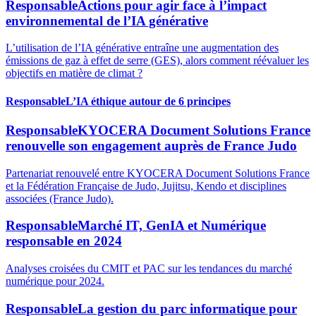
Responsable
Actions pour agir face à l’impact
environnemental de l’IA générative
L’utilisation de l’IA générative entraîne une augmentation des
émissions de gaz à effet de serre (GES), alors comment réévaluer les
objectifs en matière de climat ?
Responsable
L’IA éthique autour de 6 principes
Responsable
KYOCERA Document Solutions France
renouvelle son engagement auprès de France Judo
Partenariat renouvelé entre KYOCERA Document Solutions France
et la Fédération Française de Judo, Jujitsu, Kendo et disciplines
associées (France Judo).
Responsable
Marché IT, GenIA et Numérique
responsable en 2024
Analyses croisées du CMIT et PAC sur les tendances du marché
numérique pour 2024.
Responsable
La gestion du parc informatique pour