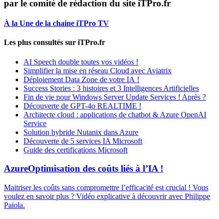
par le comité de rédaction du site iTPro.fr
À la Une de la chaine iTPro TV
Les plus consultés sur iTPro.fr
AI Speech double toutes vos vidéos !
Simplifier la mise en réseau Cloud avec Aviatrix
Déploiement Data Zone de votre IA !
Success Stories : 3 histoires et 3 Intelligences Artificielles
Fin de vie pour Windows Server Update Services ! Après ?
Découverte de GPT-4o REALTIME !
Architecte cloud : applications de chatbot & Azure OpenAI
Service
Solution hybride Nutanix dans Azure
Découverte de 5 services IA Microsoft
Guide des certifications Microsoft
Azure
Optimisation des coûts liés à l’IA !
Maitriser les coûts sans compromettre l’efficacité est crucial ! Vous
voulez en savoir plus ? Vidéo explicative à découvrir avec Philippe
Paiola.