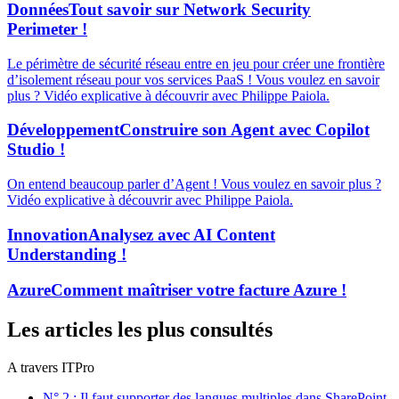
Données
Tout savoir sur Network Security
Perimeter !
Le périmètre de sécurité réseau entre en jeu pour créer une frontière
d’isolement réseau pour vos services PaaS ! Vous voulez en savoir
plus ? Vidéo explicative à découvrir avec Philippe Paiola.
Développement
Construire son Agent avec Copilot
Studio !
On entend beaucoup parler d’Agent ! Vous voulez en savoir plus ?
Vidéo explicative à découvrir avec Philippe Paiola.
Innovation
Analysez avec AI Content
Understanding !
Azure
Comment maîtriser votre facture Azure !
Les articles les plus consultés
A travers ITPro
N° 2 : Il faut supporter des langues multiples dans SharePoint