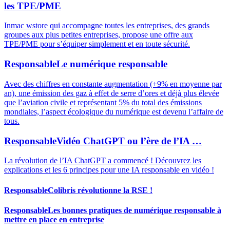
les TPE/PME
Inmac wstore qui accompagne toutes les entreprises, des grands
groupes aux plus petites entreprises, propose une offre aux
TPE/PME pour s’équiper simplement et en toute sécurité.
Responsable
Le numérique responsable
Avec des chiffres en constante augmentation (+9% en moyenne par
an), une émission des gaz à effet de serre d’ores et déjà plus élevée
que l’aviation civile et représentant 5% du total des émissions
mondiales, l’aspect écologique du numérique est devenu l’affaire de
tous.
Responsable
Vidéo ChatGPT ou l’ère de l’IA …
La révolution de l’IA ChatGPT a commencé ! Découvrez les
explications et les 6 principes pour une IA responsable en vidéo !
Responsable
Colibris révolutionne la RSE !
Responsable
Les bonnes pratiques de numérique responsable à
mettre en place en entreprise