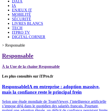
DATA
IA
ENJEUX IT
MOBILITÉ
SÉCURITÉ
LIVRES BLANCS
TECH
ITPRO TV
DIGITAL CORNER
>
Responsable
Responsable
À la Une de la chaine Responsable
Les plus consultés sur iTPro.fr
Responsable
IA en entreprise : adoption massive,
mais la confiance reste le principal frein
Selon une étude mondiale de TeamViewer, l’intelligence artificielle
s’impose déjà dans le quotidien des salariés français. Pourtant,
malgré une adoption élevée, un déficit de confiance persistant limite