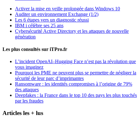
Activer la mise en veille prolongée dans Windows 10
Auditer un environnement Exchange (1/2)
Les 6 étapes vers un diagnostic réussi
IBM i célèbre ses 25 ans
Cybersécurité Active Directory et les attaques de nouvelle
génération
Les plus consultés sur iTPro.fr
L’incident OpenAI–Hugging Face n’est pas la révolution que
vous imaginez
Pourquoi les PME ne peuvent plus se permettre de négliger la
sécurité de leur parc d’imprimantes
Ransomware : les identités compromises à l’origine de 79%
des attaques
Deepfakes : la France dans le top 10 des pays les plus touchés
par les fraudes
Articles les + lus