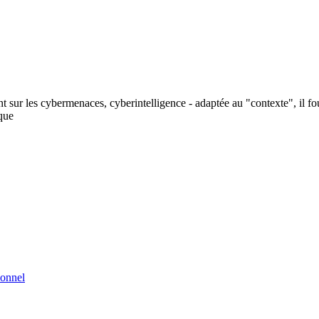
nt sur les cybermenaces, cyberintelligence - adaptée au "contexte", il f
ique
ionnel