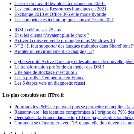
L’essor du travail flexible et à distance en 2020 !
Les tendances des Ressources humaines en 2021
Exchange 2013 et Office 365 et le mode hybride
Les compétences technologiques convoitées en 2021
IBM i célèbre ses 25 ans
Et si les clients n’avaient plus le choix ?
Activer la mise en veille prolongée dans Windows 10
N° 2 : Il faut supporter des langues multiples dans SharePoint P
Auditer un environnement Exchange (1/2)
Cybersécurité Active Directory et les attaques de nouvelle géné
La transformation profonde du métier des DSI !
Une baie de stockage c’est quoi ?
Les 5 profils IT en pénurie en France
Les 6 étapes vers un diagnostic réussi
Les plus consultés sur iTPro.fr
Pourquoi les PME ne peuvent plus se permettre de négliger la s
Ransomware : les identités compromises à l’origine de 79% des
Deepfakes : la France dans le top 10 des pays les plus touchés p
Comment se démarquer avec l’IA quand elle doit devenir la no