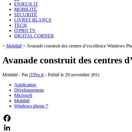
ENJEUX IT
MOBILITÉ
SÉCURITÉ
LIVRES BLANCS
TECH
ITPRO TV
DIGITAL CORNER
>
Mobilité
>
Avanade construit des centres d’excellence Windows Ph
Avanade construit des centres 
Mobilité - Par
iTPro.fr
- Publié le 29 novembre 2011
Application
Développement
Microsoft
Mobilité
Windows phone 7
Facebook