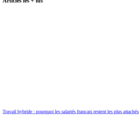
Articles les + lus
Travail hybride : pourquoi les salariés français restent les plus attach