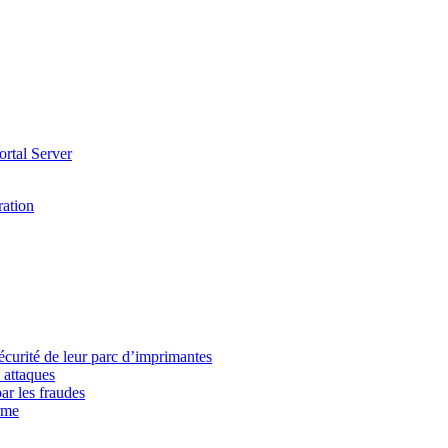
ortal Server
ration
écurité de leur parc d’imprimantes
 attaques
ar les fraudes
rme