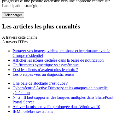
progresser d' une posture défensive vers une approche centrée sur
l’anticipation stratégique
Les articles les plus consultés
A travers cette chaîne
A travers ITPro
Partager vos images, vidéos, musique et imprimante avec le
Groupe résidentiel
Afficher les icônes cachées dans la barre de notification
Chiffrements symétrique vs asymétrique
Et si les clients n’avaient plus le choix ?
Les 6 étapes vers un diagnostic réussi
Une baie de stockage c’est quoi ?
Cybersécurité Active Directory et les attaques de nouvelle
génération
N° 2 : Il faut supporter des langues multiples dans SharePoint
Portal Server
Activer la mise en veille prolongée dans Windows 10
IBM i célèbre ses 25 ans