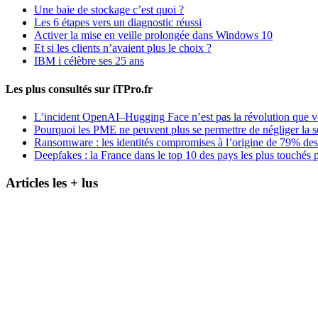
Une baie de stockage c’est quoi ?
Les 6 étapes vers un diagnostic réussi
Activer la mise en veille prolongée dans Windows 10
Et si les clients n’avaient plus le choix ?
IBM i célèbre ses 25 ans
Les plus consultés sur iTPro.fr
L’incident OpenAI–Hugging Face n’est pas la révolution que 
Pourquoi les PME ne peuvent plus se permettre de négliger la s
Ransomware : les identités compromises à l’origine de 79% des
Deepfakes : la France dans le top 10 des pays les plus touchés p
Articles les + lus