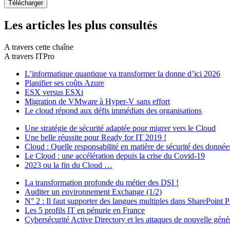
Les articles les plus consultés
A travers cette chaîne
A travers ITPro
L’informatique quantique va transformer la donne d’ici 2026
Planifier ses coûts Azure
ESX versus ESXi
Migration de VMware à Hyper-V sans effort
Le cloud répond aux défis immédiats des organisations
Une stratégie de sécurité adaptée pour migrer vers le Cloud
Une belle réussite pour Ready for IT 2019 !
Cloud : Quelle responsabilité en matière de sécurité des donnée
Le Cloud : une accélération depuis la crise du Covid-19
2023 ou la fin du Cloud …
La transformation profonde du métier des DSI !
Auditer un environnement Exchange (1/2)
N° 2 : Il faut supporter des langues multiples dans SharePoint P
Les 5 profils IT en pénurie en France
Cybersécurité Active Directory et les attaques de nouvelle géné