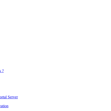
s ?
ortal Server
ration