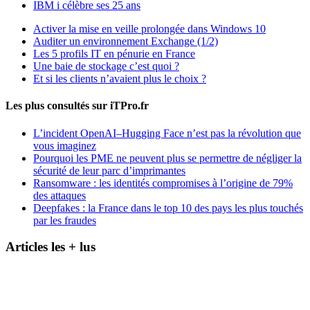
IBM i célèbre ses 25 ans
Activer la mise en veille prolongée dans Windows 10
Auditer un environnement Exchange (1/2)
Les 5 profils IT en pénurie en France
Une baie de stockage c’est quoi ?
Et si les clients n’avaient plus le choix ?
Les plus consultés sur iTPro.fr
L’incident OpenAI–Hugging Face n’est pas la révolution que
vous imaginez
Pourquoi les PME ne peuvent plus se permettre de négliger la
sécurité de leur parc d’imprimantes
Ransomware : les identités compromises à l’origine de 79%
des attaques
Deepfakes : la France dans le top 10 des pays les plus touchés
par les fraudes
Articles les + lus