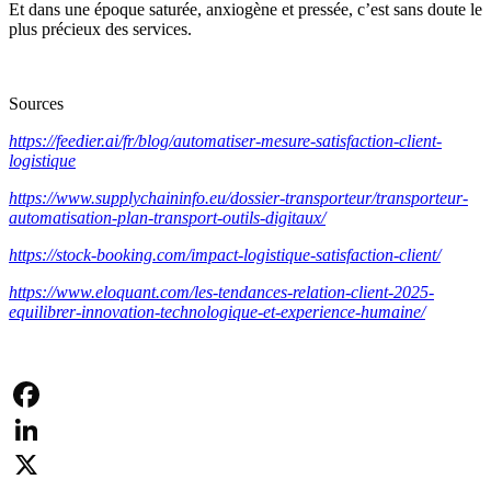
Et dans une époque saturée, anxiogène et pressée, c’est sans doute le
plus précieux des services.
Sources
https://feedier.ai/fr/blog/automatiser-mesure-satisfaction-client-
logistique
https://www.supplychaininfo.eu/dossier-transporteur/transporteur-
automatisation-plan-transport-outils-digitaux/
https://stock-booking.com/impact-logistique-satisfaction-client/
https://www.eloquant.com/les-tendances-relation-client-2025-
equilibrer-innovation-technologique-et-experience-humaine/
Facebook
LinkedIn