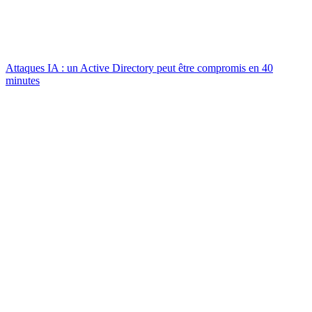
Attaques IA : un Active Directory peut être compromis en 40
minutes