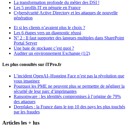
La transformation profonde du métier des DSI !
Les 5 profils IT en pénurie en France
Cybersécurité Active Directory et les attaques de nouvelle
génération
Et si les clients n’avaient plus le choix ?
Les 6 étapes vers un diagnostic réussi
N° 2 : Il faut supporter des langues multiples dans SharePoint
Portal Server
Une baie de stockage c’est quoi ?
Auditer un environnement Exchange (1/2)
Les plus consultés sur iTPro.fr
L’incident OpenAI–Hugging Face n’est pas la révolution que
vous imaginez
Pourquoi les PME ne peuvent plus se permettre de négliger la
sécurité de leur parc d’imprimantes
Ransomware : les identités compromises à l’origine de 79%
des attaques
Deepfakes : la France dans le top 10 des pays les plus touchés
par les fraudes
Articles les + lus