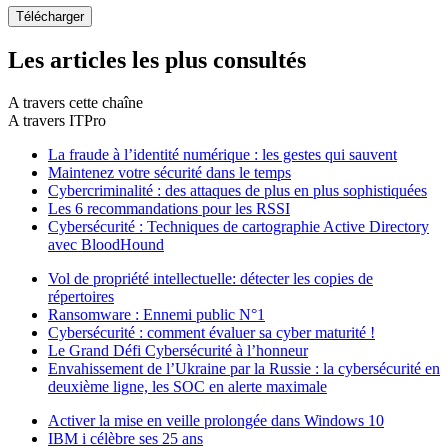
Les articles les plus consultés
A travers cette chaîne
A travers ITPro
La fraude à l’identité numérique : les gestes qui sauvent
Maintenez votre sécurité dans le temps
Cybercriminalité : des attaques de plus en plus sophistiquées
Les 6 recommandations pour les RSSI
Cybersécurité : Techniques de cartographie Active Directory
avec BloodHound
Vol de propriété intellectuelle: détecter les copies de
répertoires
Ransomware : Ennemi public N°1
Cybersécurité : comment évaluer sa cyber maturité !
Le Grand Défi Cybersécurité à l’honneur
Envahissement de l’Ukraine par la Russie : la cybersécurité en
deuxième ligne, les SOC en alerte maximale
Activer la mise en veille prolongée dans Windows 10
IBM i célèbre ses 25 ans