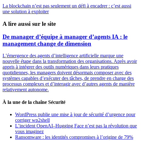
La blockchain n’est pas seulement un défi à encadrer : c’est aussi
une solution à exploiter
A lire aussi sur le site
De manager d’équipe à manager d’agents IA : le
management change de dimension
L’émergence des agents d’intelligence artificielle marque une
nouvelle étape dans la transformation des organisations. Après avoir
appris à intégrer des outils numériques dans leurs pratiques
quotidiennes, les managers doivent désormais composer avec des
systèmes capables d’exécuter des tâches, de prendre en charge des
processus complexes et d’interagir avec d’autres agents de manière
relativement autonome.
À la une de la chaîne Sécurité
WordPress publie une mise à jour de sécurité d’urgence pour
corriger wp2shell
L’incident OpenAI–Hugging Face n’est pas la révolution que
vous imaginez
Ransomware : les identités compromises à l’origine de 79%