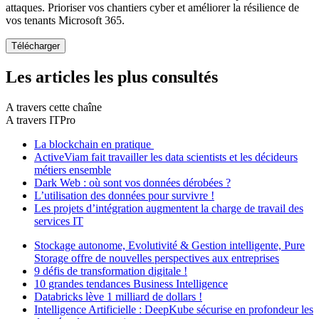
attaques. Prioriser vos chantiers cyber et améliorer la résilience de
vos tenants Microsoft 365.
Les articles les plus consultés
A travers cette chaîne
A travers ITPro
La blockchain en pratique
ActiveViam fait travailler les data scientists et les décideurs
métiers ensemble
Dark Web : où sont vos données dérobées ?
L’utilisation des données pour survivre !
Les projets d’intégration augmentent la charge de travail des
services IT
Stockage autonome, Evolutivité & Gestion intelligente, Pure
Storage offre de nouvelles perspectives aux entreprises
9 défis de transformation digitale !
10 grandes tendances Business Intelligence
Databricks lève 1 milliard de dollars !
Intelligence Artificielle : DeepKube sécurise en profondeur les