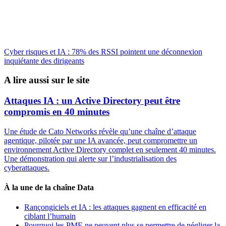
Cyber risques et IA : 78% des RSSI pointent une déconnexion
inquiétante des dirigeants
A lire aussi sur le site
Attaques IA : un Active Directory peut être
compromis en 40 minutes
Une étude de Cato Networks révèle qu’une chaîne d’attaque
agentique, pilotée par une IA avancée, peut compromettre un
environnement Active Directory complet en seulement 40 minutes.
Une démonstration qui alerte sur l’industrialisation des
cyberattaques.
À la une de la chaîne Data
Rançongiciels et IA : les attaques gagnent en efficacité en
ciblant l’humain
Pourquoi les PME ne peuvent plus se permettre de négliger la