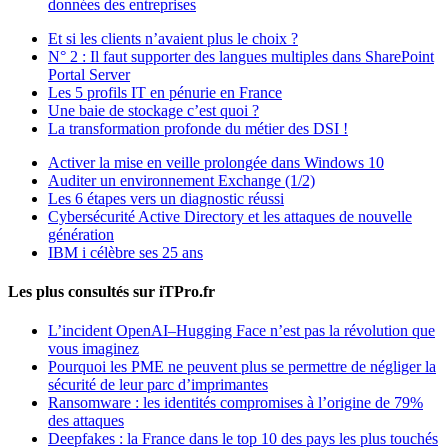
données des entreprises
Et si les clients n’avaient plus le choix ?
N° 2 : Il faut supporter des langues multiples dans SharePoint
Portal Server
Les 5 profils IT en pénurie en France
Une baie de stockage c’est quoi ?
La transformation profonde du métier des DSI !
Activer la mise en veille prolongée dans Windows 10
Auditer un environnement Exchange (1/2)
Les 6 étapes vers un diagnostic réussi
Cybersécurité Active Directory et les attaques de nouvelle
génération
IBM i célèbre ses 25 ans
Les plus consultés sur iTPro.fr
L’incident OpenAI–Hugging Face n’est pas la révolution que
vous imaginez
Pourquoi les PME ne peuvent plus se permettre de négliger la
sécurité de leur parc d’imprimantes
Ransomware : les identités compromises à l’origine de 79%
des attaques
Deepfakes : la France dans le top 10 des pays les plus touchés