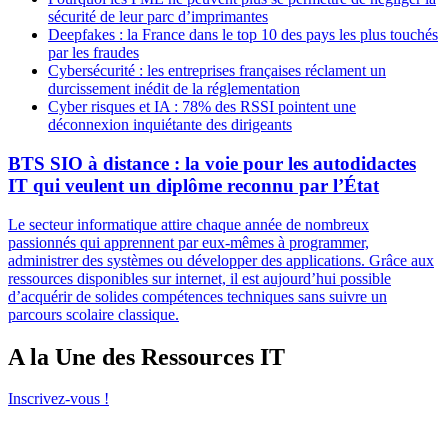
sécurité de leur parc d’imprimantes
Deepfakes : la France dans le top 10 des pays les plus touchés
par les fraudes
Cybersécurité : les entreprises françaises réclament un
durcissement inédit de la réglementation
Cyber risques et IA : 78% des RSSI pointent une
déconnexion inquiétante des dirigeants
BTS SIO à distance : la voie pour les autodidactes
IT qui veulent un diplôme reconnu par l’État
Le secteur informatique attire chaque année de nombreux
passionnés qui apprennent par eux-mêmes à programmer,
administrer des systèmes ou développer des applications. Grâce aux
ressources disponibles sur internet, il est aujourd’hui possible
d’acquérir de solides compétences techniques sans suivre un
parcours scolaire classique.
A la Une des Ressources IT
Inscrivez-vous !