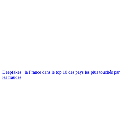
Deepfakes : la France dans le top 10 des pays les plus touchés par
les fraudes