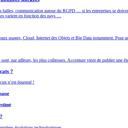
s failles, communication autour du RGPD … si les entreprises se doivent 
ques varient en fonction des pays …
aux usages, Cloud, Internet des Objets et Big Data notamment. Pour aut
sont, par ailleurs, les plus coûteuses. Accenture vient de publier une ét
cats ?
ucun n’est épargné !
passe
-estimé
 ?
dernières évolutions technologiques