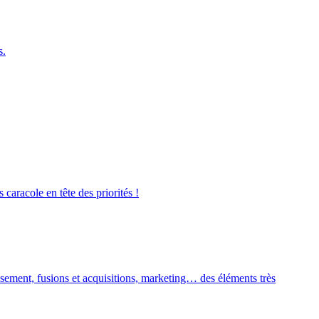
s.
caracole en tête des priorités !
issement, fusions et acquisitions, marketing… des éléments très