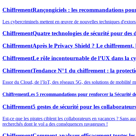
Chiffrement
Rançongiciels : les recommandations pour
Les cybercriminels mettent en œuvre de nouvelles techniques d'extorsi
Chiffrement
Quatre technologies de sécurité pour des d
Chiffrement
Après le Privacy Shield ? Le chiffrement, 
Chiffrement
Le rôle incontournable de l’UX dans la cy
Chiffrement
Tendance N°1 du chiffrement : la protecti
Essor du Cloud, de l’IoT, des réseaux 5G, des solutions de mobilité ma
Chiffrement
Les 5 recommandations pour renforcer la Sécurité de
Chiffrement
5 gestes de sécurité pour les collaborateu
Est-ce que les pirates ciblent les collaborateurs en vacances ? Sans au
recherchés dont le vol a des conséquences ravageuses !
Chiffrement
Comment analyser efficacement toutes les