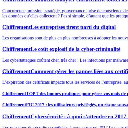
Concurrence, pression, stratégie, gouvernance, prise de conscience de
les données qu’elles collectent ? Pas si simple, d’autant que les prati
Chiffrement
Les entreprises tirent parti du digital
Les organisations sont de plus en plus nombreuses à adopter les nouve
Chiffrement
Le coût explosif de la cyber-criminalité
Les cybertattaques coûtent cher, très cher ! Les infections par malware 
Chiffrement
Comment gérer les pannes liées aux certifi
L’expiration des certificats impacte tous les services de l’entreprise, a
Chiffrement
TOP 7 des bonnes pratiques pour gérer vos mots de 
Chiffrement
FIC 2017 : les utilisateurs privilégiés, un risque sous
Chiffrement
Cybersécurité : à quoi s’attendre en 2017
Les questions de sécurité essentielles à vous poser en 2017 face aux 