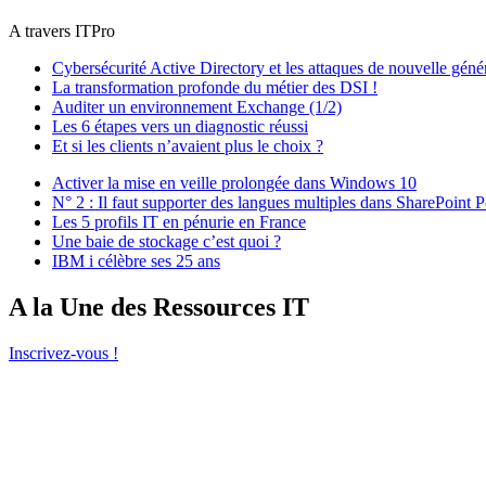
A travers ITPro
Cybersécurité Active Directory et les attaques de nouvelle géné
La transformation profonde du métier des DSI !
Auditer un environnement Exchange (1/2)
Les 6 étapes vers un diagnostic réussi
Et si les clients n’avaient plus le choix ?
Activer la mise en veille prolongée dans Windows 10
N° 2 : Il faut supporter des langues multiples dans SharePoint P
Les 5 profils IT en pénurie en France
Une baie de stockage c’est quoi ?
IBM i célèbre ses 25 ans
A la Une des Ressources IT
Inscrivez-vous !