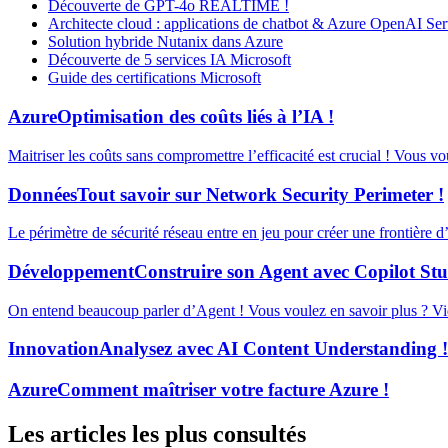
Découverte de GPT-4o REALTIME !
Architecte cloud : applications de chatbot & Azure OpenAI Ser
Solution hybride Nutanix dans Azure
Découverte de 5 services IA Microsoft
Guide des certifications Microsoft
Azure
Optimisation des coûts liés à l’IA !
Maitriser les coûts sans compromettre l’efficacité est crucial ! Vous v
Données
Tout savoir sur Network Security Perimeter !
Le périmètre de sécurité réseau entre en jeu pour créer une frontière 
Développement
Construire son Agent avec Copilot Stu
On entend beaucoup parler d’Agent ! Vous voulez en savoir plus ? Vid
Innovation
Analysez avec AI Content Understanding !
Azure
Comment maîtriser votre facture Azure !
Les articles les plus consultés