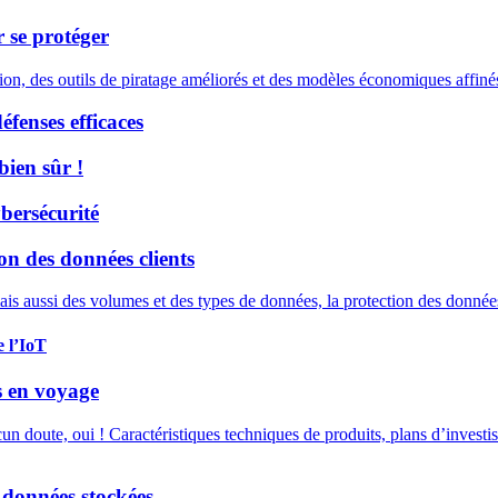
 se protéger
on, des outils de piratage améliorés et des modèles économiques affiné
éfenses efficaces
bien sûr !
bersécurité
on des données clients
is aussi des volumes et des types de données, la protection des données 
 l’IoT
rs en voyage
cun doute, oui ! Caractéristiques techniques de produits, plans d’invest
 données stockées