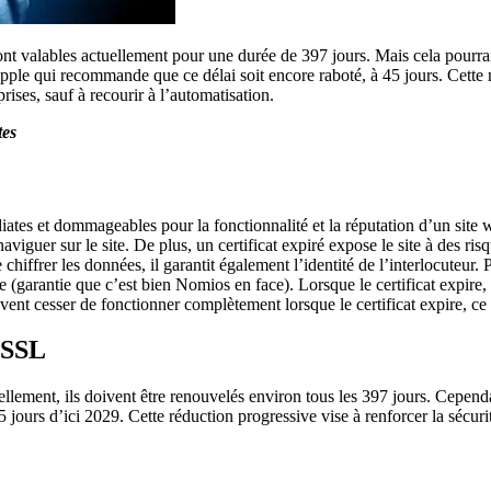
t sont valables actuellement pour une durée de 397 jours. Mais cela pourr
is Apple qui recommande que ce délai soit encore raboté, à 45 jours. Cett
rises, sauf à recourir à l’automatisation.
tes
ates et dommageables pour la fonctionnalité et la réputation d’un site w
naviguer sur le site. De plus, un certificat expiré expose le site à des r
 chiffrer les données, il garantit également l’identité de l’interlocuteu
ide (garantie que c’est bien Nomios en face). Lorsque le certificat expire
vent cesser de fonctionner complètement lorsque le certificat expire, ce 
s SSL
ellement, ils doivent être renouvelés environ tous les 397 jours. Cependa
urs d’ici 2029. Cette réduction progressive vise à renforcer la sécurité