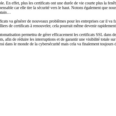
le. En effet, plus les certificats ont une durée de vie courte plus la fen
ispensable car elle tire la sécurité vers le haut. Notons également que no
intain…
ificats va générer de nouveaux problèmes pour les entreprises car il va 
lliers de certificats à renouveler, cela pourrait même devenir rapideme
utomatisation permettra de gérer efficacement les certificats SSL dans des
s, afin de réduire les interruptions et de garantir une visibilité totale s
si dans le monde de la cybersécurité mais cela va finalement toujours d