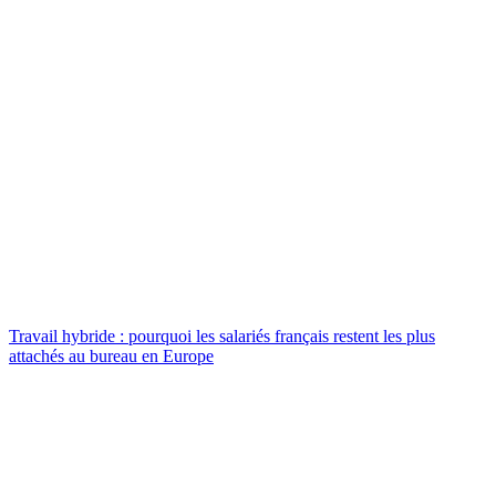
Travail hybride : pourquoi les salariés français restent les plus
attachés au bureau en Europe