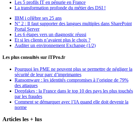
Les 5 profils IT en pénurie en France
La transformation profonde du métier des DSI !
IBM i célèbre ses 25 ans
N° 2 : Il faut supporter des langues multiples dans SharePoint
Portal Server
Les 6 étapes vers un diagnostic réussi
Et si les clients n’avaient plus le choix ?
Auditer un environnement Exchange (1/2)
Les plus consultés sur iTPro.fr
Pourquoi les PME ne peuvent plus se permettre de négliger la
sécurité de leur parc d’imprimantes
Ransomware : les identités compromises à l’origine de 79%
des attaques
Deepfakes : la France dans le top 10 des pays les plus touchés
par les fraudes
Comment se démarquer avec l’IA quand elle doit devenir la
norme
Articles les + lus