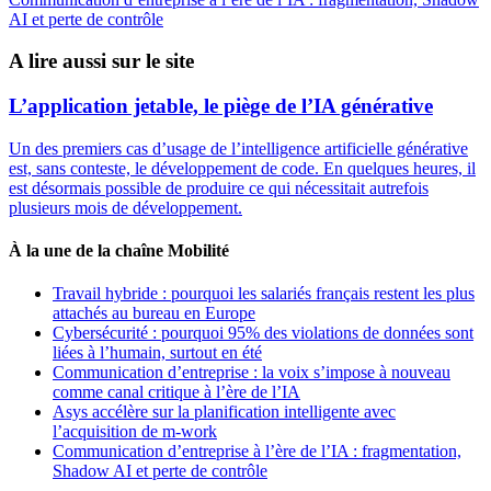
AI et perte de contrôle
A lire aussi sur le site
L’application jetable, le piège de l’IA générative
Un des premiers cas d’usage de l’intelligence artificielle générative
est, sans conteste, le développement de code. En quelques heures, il
est désormais possible de produire ce qui nécessitait autrefois
plusieurs mois de développement.
À la une de la chaîne Mobilité
Travail hybride : pourquoi les salariés français restent les plus
attachés au bureau en Europe
Cybersécurité : pourquoi 95% des violations de données sont
liées à l’humain, surtout en été
Communication d’entreprise : la voix s’impose à nouveau
comme canal critique à l’ère de l’IA
Asys accélère sur la planification intelligente avec
l’acquisition de m-work
Communication d’entreprise à l’ère de l’IA : fragmentation,
Shadow AI et perte de contrôle