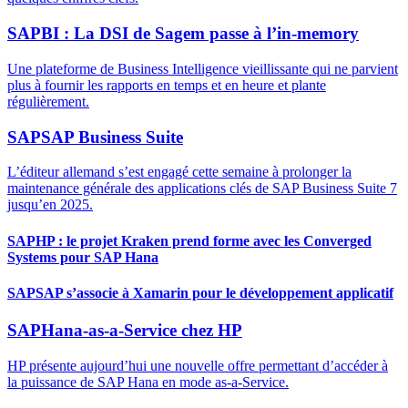
SAP
BI : La DSI de Sagem passe à l’in-memory
Une plateforme de Business Intelligence vieillissante qui ne parvient
plus à fournir les rapports en temps et en heure et plante
régulièrement.
SAP
SAP Business Suite
L’éditeur allemand s’est engagé cette semaine à prolonger la
maintenance générale des applications clés de SAP Business Suite 7
jusqu’en 2025.
SAP
HP : le projet Kraken prend forme avec les Converged
Systems pour SAP Hana
SAP
SAP s’associe à Xamarin pour le développement applicatif
SAP
Hana-as-a-Service chez HP
HP présente aujourd’hui une nouvelle offre permettant d’accéder à
la puissance de SAP Hana en mode as-a-Service.