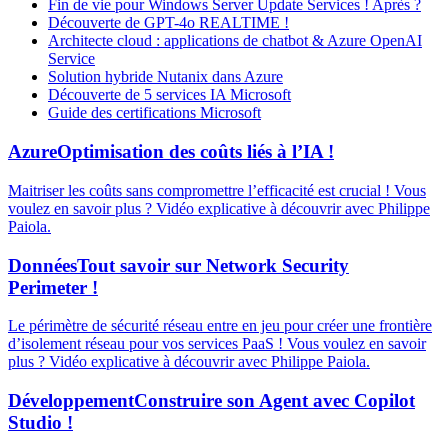
Fin de vie pour Windows Server Update Services ! Après ?
Découverte de GPT-4o REALTIME !
Architecte cloud : applications de chatbot & Azure OpenAI
Service
Solution hybride Nutanix dans Azure
Découverte de 5 services IA Microsoft
Guide des certifications Microsoft
Azure
Optimisation des coûts liés à l’IA !
Maitriser les coûts sans compromettre l’efficacité est crucial ! Vous
voulez en savoir plus ? Vidéo explicative à découvrir avec Philippe
Paiola.
Données
Tout savoir sur Network Security
Perimeter !
Le périmètre de sécurité réseau entre en jeu pour créer une frontière
d’isolement réseau pour vos services PaaS ! Vous voulez en savoir
plus ? Vidéo explicative à découvrir avec Philippe Paiola.
Développement
Construire son Agent avec Copilot
Studio !