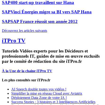
SAP
400 start-up travaillent sur Hana
SAP
Vinci Énergies migre sa BI vers SAP Hana
SAP
SAP France réussit son année 2012
Découvrez les articles suivants
iTPro TV
Tutoriels Vidéos experts pour les Décideurs et
professionnels IT, guides de mise en œuvre exclusifs
par le comité de rédaction du site iTPro.fr
À la Une de la chaine iTPro TV
Les plus consultés sur iTPro.fr
AI Speech double toutes vos vidéos !
Simplifier la mise en réseau Cloud avec Aviatrix
Déploiement Data Zone de votre IA !
Success Stories : 3 histoires et 3 Intelligences Artificielles