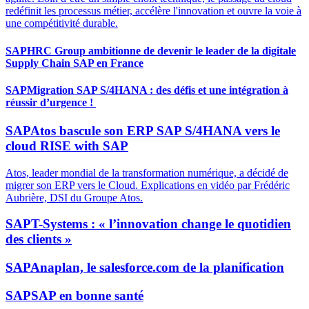
redéfinit les processus métier, accélère l'innovation et ouvre la voie à
une compétitivité durable.
SAP
HRC Group ambitionne de devenir le leader de la digitale
Supply Chain SAP en France
SAP
Migration SAP S/4HANA : des défis et une intégration à
réussir d’urgence !
SAP
Atos bascule son ERP SAP S/4HANA vers le
cloud RISE with SAP
Atos, leader mondial de la transformation numérique, a décidé de
migrer son ERP vers le Cloud. Explications en vidéo par Frédéric
Aubrière, DSI du Groupe Atos.
SAP
T-Systems : « l’innovation change le quotidien
des clients »
SAP
Anaplan, le salesforce.com de la planification
SAP
SAP en bonne santé