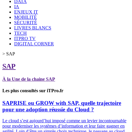
DATA
IA
ENJEUX IT
MOBILITÉ
SÉCURITÉ
LIVRES BLANCS
TECH
ITPRO TV
DIGITAL CORNER
>
SAP
SAP
À la Une de la chaine SAP
Les plus consultés sur iTPro.fr
SAP
RISE ou GROW with SAP, quelle trajectoire
pour une adoption réussie du Cloud ?
Le cloud s’est aujourd’hui imposé comme un levier incontournable
pour moderniser les systèmes d’information et leur faire gagner en
agilité. Loin d’être un simple choix technique, le passage au cloud