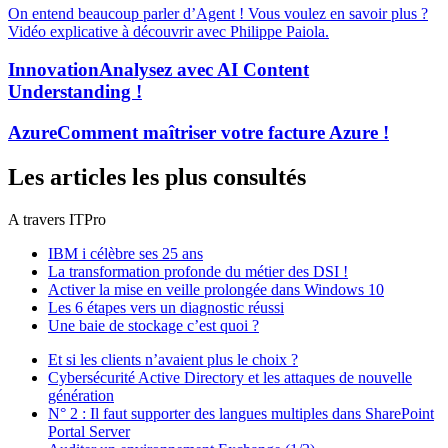
On entend beaucoup parler d’Agent ! Vous voulez en savoir plus ?
Vidéo explicative à découvrir avec Philippe Paiola.
Innovation
Analysez avec AI Content
Understanding !
Azure
Comment maîtriser votre facture Azure !
Les articles les plus consultés
A travers ITPro
IBM i célèbre ses 25 ans
La transformation profonde du métier des DSI !
Activer la mise en veille prolongée dans Windows 10
Les 6 étapes vers un diagnostic réussi
Une baie de stockage c’est quoi ?
Et si les clients n’avaient plus le choix ?
Cybersécurité Active Directory et les attaques de nouvelle
génération
N° 2 : Il faut supporter des langues multiples dans SharePoint
Portal Server