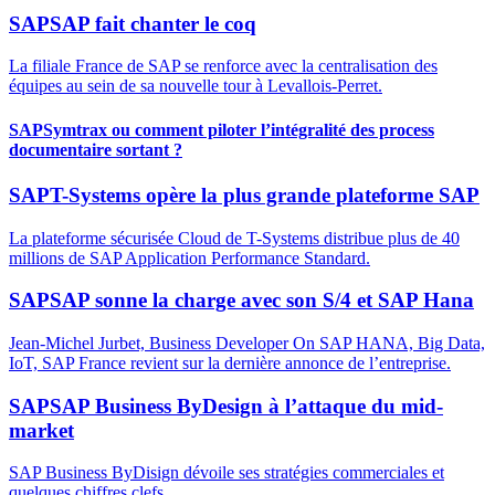
SAP
SAP fait chanter le coq
La filiale France de SAP se renforce avec la centralisation des
équipes au sein de sa nouvelle tour à Levallois-Perret.
SAP
Symtrax ou comment piloter l’intégralité des process
documentaire sortant ?
SAP
T-Systems opère la plus grande plateforme SAP
La plateforme sécurisée Cloud de T-Systems distribue plus de 40
millions de SAP Application Performance Standard.
SAP
SAP sonne la charge avec son S/4 et SAP Hana
Jean-Michel Jurbet, Business Developer On SAP HANA, Big Data,
IoT, SAP France revient sur la dernière annonce de l’entreprise.
SAP
SAP Business ByDesign à l’attaque du mid-
market
SAP Business ByDisign dévoile ses stratégies commerciales et
quelques chiffres clefs.