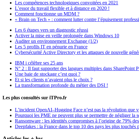
Les compétences technologiques convoitées en 2021
L’essor du travail flexible et à distance en 2020 !
Comment fonctionne un MDM ?
« Brain on Tech » : comment lutter contre l’épuisement profess
Les 6 étapes vers un diagnostic réussi
Activer la mise en veille prolongée dans Windows 10
Auditer un environnement Exchange (1/2)
Les 5 profils IT en pénurie en France
Cybersécurité Active Directory et les attaques de nouvelle géné
IBM i célèbre ses 25 ans
N° 2 : Il faut supporter des langues multiples dans SharePoint P
Une baie de stockage c’est quoi ?
Et si les clients n’avaient plus le choix ?
La transformation profonde du métier des DSI !
Les plus consultés sur iTPro.fr
L’incident OpenAI–Hugging Face n’est pas la révolution que 
Pourquoi les PME ne peuvent plus se permettre de négliger la s
Ransomware : les identités compromises à l’origine de 79% des
Deepfakes : la France dans le top 10 des pays les plus touchés p
Articles les + lus