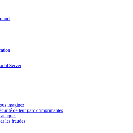
ionnel
ration
ortal Server
vous imaginez
écurité de leur parc d’imprimantes
 attaques
ar les fraudes