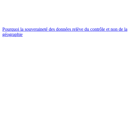
Pourquoi la souveraineté des données relève du contrôle et non de la
géographie