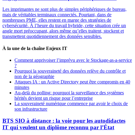
Les imprimantes ne sont plus de simples périphériques de bureau,
mais de véritables terminaux connectés. Pourtant, dans de
nombreuses PME, elles restent en marge des stratégies de
cybersécurité. À l’heure du travail hybride, cette situation crée un
angle mort préoccupant, alors même qu’elles traitent, stockent et
transmettent quotidiennement des données sensibles.
À la une de la chaîne Enjeux IT
Comment apprivoiser l’imprévu avec le Stockage-as-a-service
?
Pourquoi la souveraineté des données relève du contrôle et
non de la géographie
Attaques IA : un Active Directory peut être compromis en 40
minutes
Au-delà du polling: pourquoi la surveillance des systèmes
hérités devient un risque pour l’entreprise
La souveraineté numérique commence par avoir le choix de
son infrastructure
BTS SIO à distance : la voie pour les autodidactes
IT qui veulent un diplôme reconnu par l’État