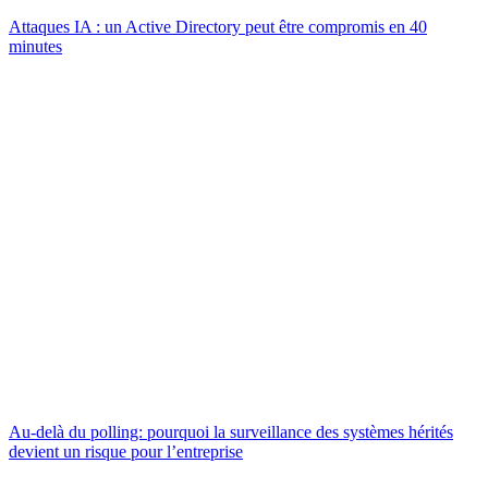
Attaques IA : un Active Directory peut être compromis en 40
minutes
Au-delà du polling: pourquoi la surveillance des systèmes hérités
devient un risque pour l’entreprise