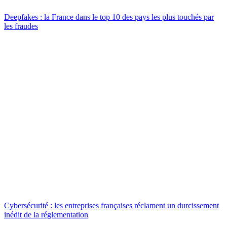
Deepfakes : la France dans le top 10 des pays les plus touchés par
les fraudes
Cybersécurité : les entreprises françaises réclament un durcissement
inédit de la réglementation