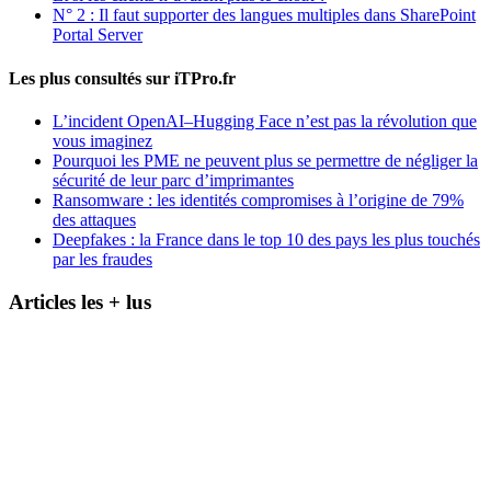
N° 2 : Il faut supporter des langues multiples dans SharePoint
Portal Server
Les plus consultés sur iTPro.fr
L’incident OpenAI–Hugging Face n’est pas la révolution que
vous imaginez
Pourquoi les PME ne peuvent plus se permettre de négliger la
sécurité de leur parc d’imprimantes
Ransomware : les identités compromises à l’origine de 79%
des attaques
Deepfakes : la France dans le top 10 des pays les plus touchés
par les fraudes
Articles les + lus