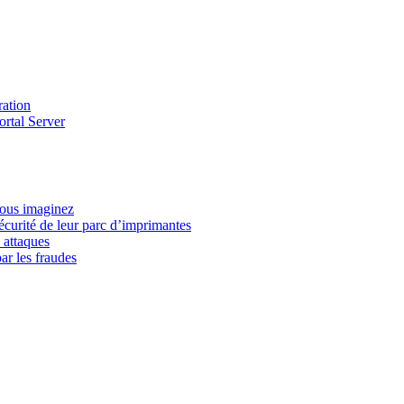
ration
ortal Server
vous imaginez
écurité de leur parc d’imprimantes
 attaques
ar les fraudes