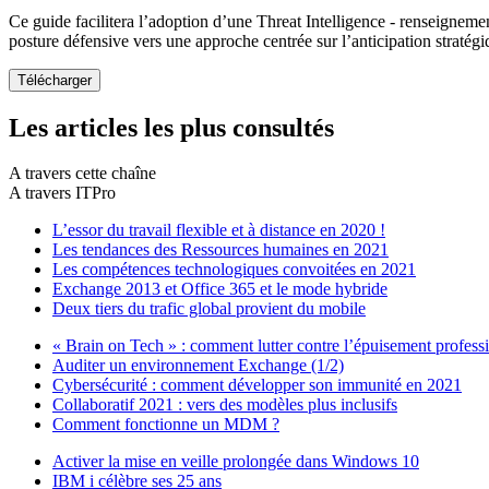
Ce guide facilitera l’adoption d’une Threat Intelligence - renseigneme
posture défensive vers une approche centrée sur l’anticipation stratég
Les articles les plus consultés
A travers cette chaîne
A travers ITPro
L’essor du travail flexible et à distance en 2020 !
Les tendances des Ressources humaines en 2021
Les compétences technologiques convoitées en 2021
Exchange 2013 et Office 365 et le mode hybride
Deux tiers du trafic global provient du mobile
« Brain on Tech » : comment lutter contre l’épuisement profess
Auditer un environnement Exchange (1/2)
Cybersécurité : comment développer son immunité en 2021
Collaboratif 2021 : vers des modèles plus inclusifs
Comment fonctionne un MDM ?
Activer la mise en veille prolongée dans Windows 10
IBM i célèbre ses 25 ans