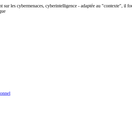
nt sur les cybermenaces, cyberintelligence - adaptée au "contexte", il f
ique
ionnel