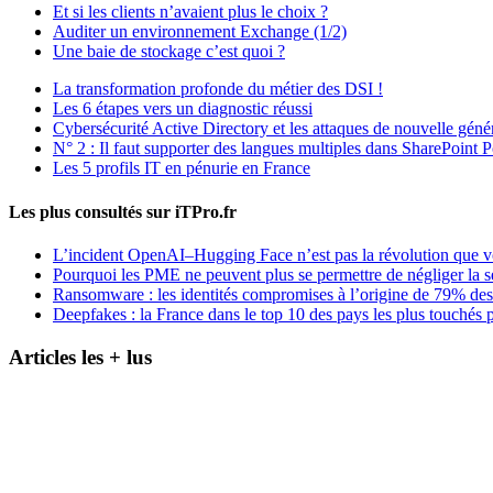
Et si les clients n’avaient plus le choix ?
Auditer un environnement Exchange (1/2)
Une baie de stockage c’est quoi ?
La transformation profonde du métier des DSI !
Les 6 étapes vers un diagnostic réussi
Cybersécurité Active Directory et les attaques de nouvelle géné
N° 2 : Il faut supporter des langues multiples dans SharePoint P
Les 5 profils IT en pénurie en France
Les plus consultés sur iTPro.fr
L’incident OpenAI–Hugging Face n’est pas la révolution que 
Pourquoi les PME ne peuvent plus se permettre de négliger la s
Ransomware : les identités compromises à l’origine de 79% des
Deepfakes : la France dans le top 10 des pays les plus touchés p
Articles les + lus