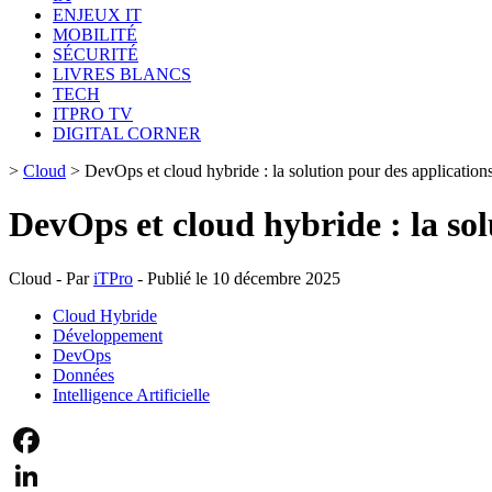
ENJEUX IT
MOBILITÉ
SÉCURITÉ
LIVRES BLANCS
TECH
ITPRO TV
DIGITAL CORNER
>
Cloud
>
DevOps et cloud hybride : la solution pour des application
DevOps et cloud hybride : la so
Cloud - Par
iTPro
- Publié le 10 décembre 2025
Cloud Hybride
Développement
DevOps
Données
Intelligence Artificielle
Facebook