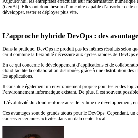
Aujourd’hui, les entreprises effectuant leur modernisation numérique rec
(GenAI). Elles ont donc besoin d’un cadre capable d’absorber cette co
développer, tester et déployer plus vite.
L’approche hybride DevOps : des avantage
Dans la pratique, DevOps ne produit pas les mêmes résultats selon qu
car il combine la flexibilité nécessaire aux cycles rapides de DevOps 
En ce qui concerne le développement d’applications et de collaborati
cloud facilite la collaboration distribuée, grâce à une distribution des 
les applications.
Il constitue également un environnement propice pour tester des logici
l’environnement informatique existant. De plus, il est souvent possibl
L’évolutivité du cloud renforce aussi le rythme de développement, en 
Ces avantages sont de grands atouts pour le DevOps. Cependant, un envi
conserver certaines activités dans un data center local.