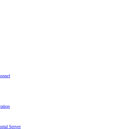
ionnel
ration
ortal Server