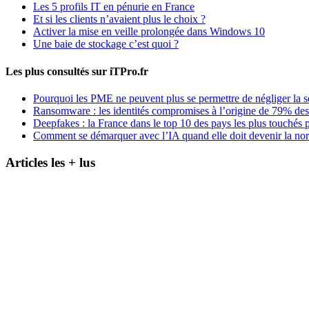
Les 5 profils IT en pénurie en France
Et si les clients n’avaient plus le choix ?
Activer la mise en veille prolongée dans Windows 10
Une baie de stockage c’est quoi ?
Les plus consultés sur iTPro.fr
Pourquoi les PME ne peuvent plus se permettre de négliger la s
Ransomware : les identités compromises à l’origine de 79% des
Deepfakes : la France dans le top 10 des pays les plus touchés p
Comment se démarquer avec l’IA quand elle doit devenir la no
Articles les + lus