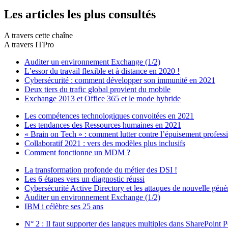
Les articles les plus consultés
A travers cette chaîne
A travers ITPro
Auditer un environnement Exchange (1/2)
L’essor du travail flexible et à distance en 2020 !
Cybersécurité : comment développer son immunité en 2021
Deux tiers du trafic global provient du mobile
Exchange 2013 et Office 365 et le mode hybride
Les compétences technologiques convoitées en 2021
Les tendances des Ressources humaines en 2021
« Brain on Tech » : comment lutter contre l’épuisement profess
Collaboratif 2021 : vers des modèles plus inclusifs
Comment fonctionne un MDM ?
La transformation profonde du métier des DSI !
Les 6 étapes vers un diagnostic réussi
Cybersécurité Active Directory et les attaques de nouvelle géné
Auditer un environnement Exchange (1/2)
IBM i célèbre ses 25 ans
N° 2 : Il faut supporter des langues multiples dans SharePoint P