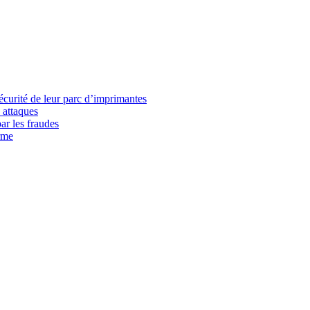
écurité de leur parc d’imprimantes
 attaques
ar les fraudes
rme