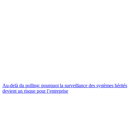
Au-delà du polling: pourquoi la surveillance des systèmes hérités
devient un risque pour l’entreprise