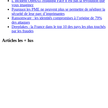
L’incident OpenAI–Hugging Face n’est pas la révolution que
vous imaginez
Pourquoi les PME ne peuvent plus se permettre de négliger la
sécurité de leur parc d’imprimantes
Ransomware : les identités compromises à l’origine de 79%
des attaques
Deepfakes : la France dans le top 10 des pays les plus touchés
par les fraudes
Articles les + lus