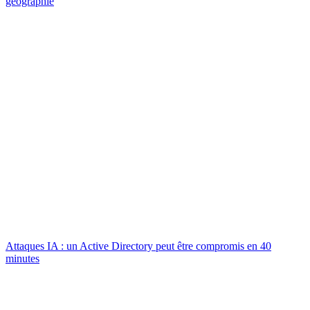
géographie
Attaques IA : un Active Directory peut être compromis en 40
minutes