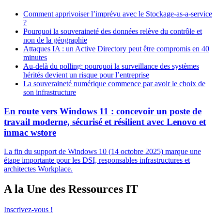
Comment apprivoiser l’imprévu avec le Stockage-as-a-service
?
Pourquoi la souveraineté des données relève du contrôle et
non de la géographie
Attaques IA : un Active Directory peut être compromis en 40
minutes
Au-delà du polling: pourquoi la surveillance des systèmes
hérités devient un risque pour l’entreprise
La souveraineté numérique commence par avoir le choix de
son infrastructure
En route vers Windows 11 : concevoir un poste de
travail moderne, sécurisé et résilient avec Lenovo et
inmac wstore
La fin du support de Windows 10 (14 octobre 2025) marque une
étape importante pour les DSI, responsables infrastructures et
architectes Workplace.
A la Une des Ressources IT
Inscrivez-vous !