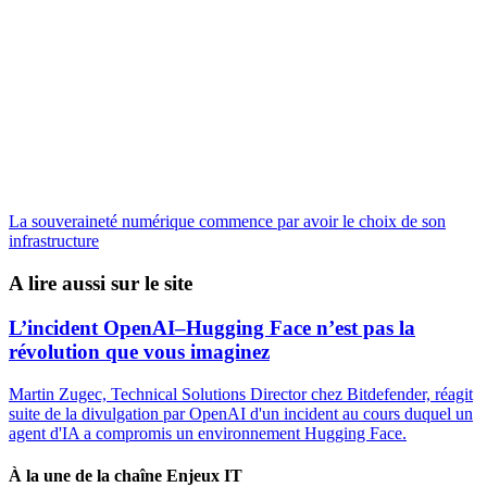
La souveraineté numérique commence par avoir le choix de son
infrastructure
A lire aussi sur le site
L’incident OpenAI–Hugging Face n’est pas la
révolution que vous imaginez
Martin Zugec, Technical Solutions Director chez Bitdefender, réagit
suite de la divulgation par OpenAI d'un incident au cours duquel un
agent d'IA a compromis un environnement Hugging Face.
À la une de la chaîne Enjeux IT