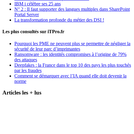
IBM i célèbre ses 25 ans
N° 2 : Il faut supporter des langues multiples dans SharePoint
Portal Server
La transformation profonde du métier des DSI !
Les plus consultés sur iTPro.fr
Pourquoi les PME ne peuvent plus se permettre de négliger la
sécurité de leur parc d’imprimantes
Ransomware : les identités compromises à l’origine de 79%
des attaques
Deepfakes : la France dans le top 10 des pays les plus touchés
par les fraudes
Comment se démarquer avec l’IA quand elle doit devenir la
norme
Articles les + lus