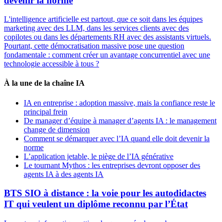
devenir la norme
L'intelligence artificielle est partout, que ce soit dans les équipes
marketing avec des LLM, dans les services clients avec des
copilotes ou dans les départements RH avec des assistants virtuels.
Pourtant, cette démocratisation massive pose une question
fondamentale : comment créer un avantage concurrentiel avec une
technologie accessible à tous ?
À la une de la chaîne IA
IA en entreprise : adoption massive, mais la confiance reste le
principal frein
De manager d’équipe à manager d’agents IA : le management
change de dimension
Comment se démarquer avec l’IA quand elle doit devenir la
norme
L’application jetable, le piège de l’IA générative
Le tournant Mythos : les entreprises devront opposer des
agents IA à des agents IA
BTS SIO à distance : la voie pour les autodidactes
IT qui veulent un diplôme reconnu par l’État