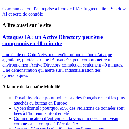
Communication d’entreprise à l’ère de l’IA : fragmentation, Shadow
AI et perte de contrôle
A lire aussi sur le site
Attaques IA : un Active Directory peut être
compromis en 40 minutes
Une étude de Cato Networks révèle qu’une chaîne d’attaque
agentique, pilotée par une IA avancée, peut compromettre un
environnement Active Directory complet en seulement 40 minutes.
Une démonstration qui alerte sur l’industrialisation des
cyberattaques.
À la une de la chaîne Mobilité
Travail hybride : pourquoi les salariés français restent les plus
attachés au bureau en Europe
Cybersécurité : pourquoi 95% des violations de données sont
liées à l’humain, surtout en été
Communication d’entreprise : la voix s’impose à nouveau
comme canal critique à l’ère de l’IA
Asys accélère sur la planification intelligente avec