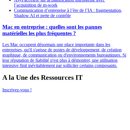
l’acquisition de m-work
Communication d’entreprise à l’ère de l’IA : fragmentation,
Shadow AI et perte de contrôle
Mac en entreprise : quelles sont les pannes
matérielles les plus fréquentes ?
Les Mac occupent désormais une place importante dans les
entreprises, qu'il s'agisse de postes de développement, de création
graphique, de communication ou d'environnements bureautiques. Si
leur réputation de fiabilité n'est plus à démontrer, une utilisation
intensive finit inévitablement par solliciter certains composants.
A la Une des Ressources IT
Inscrivez-vous !