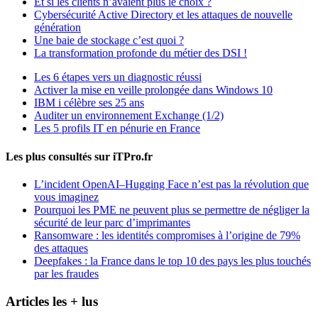
Et si les clients n’avaient plus le choix ?
Cybersécurité Active Directory et les attaques de nouvelle
génération
Une baie de stockage c’est quoi ?
La transformation profonde du métier des DSI !
Les 6 étapes vers un diagnostic réussi
Activer la mise en veille prolongée dans Windows 10
IBM i célèbre ses 25 ans
Auditer un environnement Exchange (1/2)
Les 5 profils IT en pénurie en France
Les plus consultés sur iTPro.fr
L’incident OpenAI–Hugging Face n’est pas la révolution que
vous imaginez
Pourquoi les PME ne peuvent plus se permettre de négliger la
sécurité de leur parc d’imprimantes
Ransomware : les identités compromises à l’origine de 79%
des attaques
Deepfakes : la France dans le top 10 des pays les plus touchés
par les fraudes
Articles les + lus