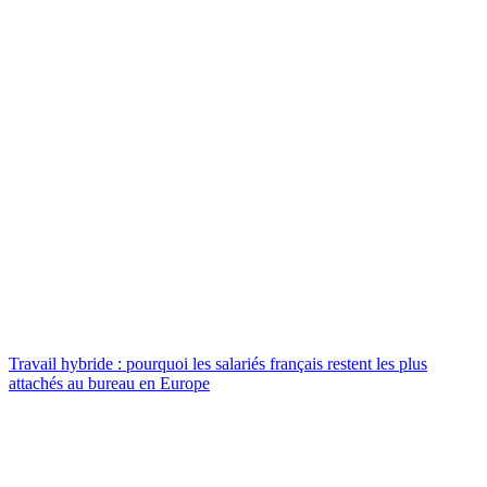
Travail hybride : pourquoi les salariés français restent les plus
attachés au bureau en Europe