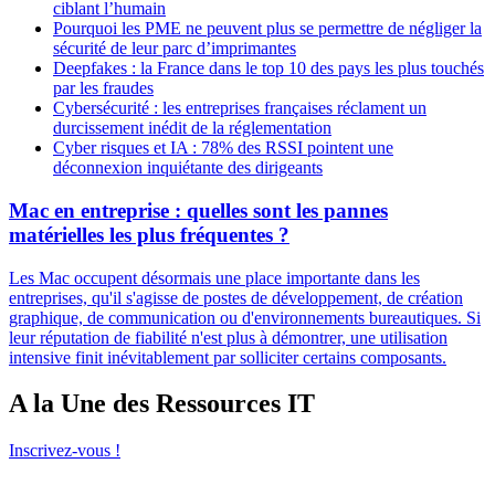
ciblant l’humain
Pourquoi les PME ne peuvent plus se permettre de négliger la
sécurité de leur parc d’imprimantes
Deepfakes : la France dans le top 10 des pays les plus touchés
par les fraudes
Cybersécurité : les entreprises françaises réclament un
durcissement inédit de la réglementation
Cyber risques et IA : 78% des RSSI pointent une
déconnexion inquiétante des dirigeants
Mac en entreprise : quelles sont les pannes
matérielles les plus fréquentes ?
Les Mac occupent désormais une place importante dans les
entreprises, qu'il s'agisse de postes de développement, de création
graphique, de communication ou d'environnements bureautiques. Si
leur réputation de fiabilité n'est plus à démontrer, une utilisation
intensive finit inévitablement par solliciter certains composants.
A la Une des Ressources IT
Inscrivez-vous !