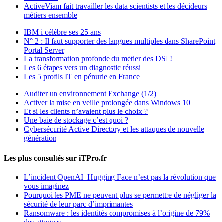
ActiveViam fait travailler les data scientists et les décideurs
métiers ensemble
IBM i célèbre ses 25 ans
N° 2 : Il faut supporter des langues multiples dans SharePoint
Portal Server
La transformation profonde du métier des DSI !
Les 6 étapes vers un diagnostic réussi
Les 5 profils IT en pénurie en France
Auditer un environnement Exchange (1/2)
Activer la mise en veille prolongée dans Windows 10
Et si les clients n’avaient plus le choix ?
Une baie de stockage c’est quoi ?
Cybersécurité Active Directory et les attaques de nouvelle
génération
Les plus consultés sur iTPro.fr
L’incident OpenAI–Hugging Face n’est pas la révolution que
vous imaginez
Pourquoi les PME ne peuvent plus se permettre de négliger la
sécurité de leur parc d’imprimantes
Ransomware : les identités compromises à l’origine de 79%
des attaques