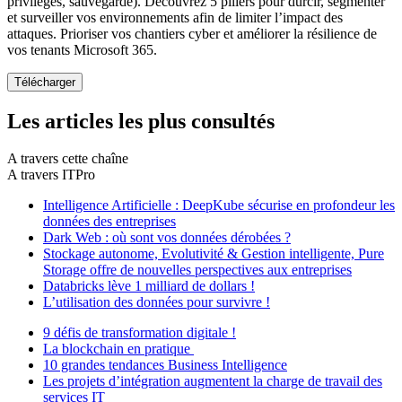
privilèges, sauvegarde). Découvrez 5 piliers pour durcir, segmenter
et surveiller vos environnements afin de limiter l’impact des
attaques. Prioriser vos chantiers cyber et améliorer la résilience de
vos tenants Microsoft 365.
Les articles les plus consultés
A travers cette chaîne
A travers ITPro
Intelligence Artificielle : DeepKube sécurise en profondeur les
données des entreprises
Dark Web : où sont vos données dérobées ?
Stockage autonome, Evolutivité & Gestion intelligente, Pure
Storage offre de nouvelles perspectives aux entreprises
Databricks lève 1 milliard de dollars !
L’utilisation des données pour survivre !
9 défis de transformation digitale !
La blockchain en pratique
10 grandes tendances Business Intelligence
Les projets d’intégration augmentent la charge de travail des
services IT