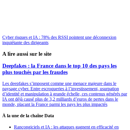
Cyber risques et IA : 78% des RSSI pointent une déconnexion
inquiétante des dirigeants
A lire aussi sur le site
Deepfakes : la France dans le top 10 des pays les
plus touchés par les fraudes
Les deepfakes s’imposent comme une menace majeure dans le
paysage cyber. Entre escroqueries à l’investissement, usurpation
d’identité et manipulation à grande échelle, ces contenus générés par
IA ont déjà causé plus de 3,2 milliards d’euros de pertes dans le
monde, plaçant la France parmi les pays les plus impactés
À la une de la chaîne Data
Rançongiciels et IA : les attaques gagnent en efficacité en