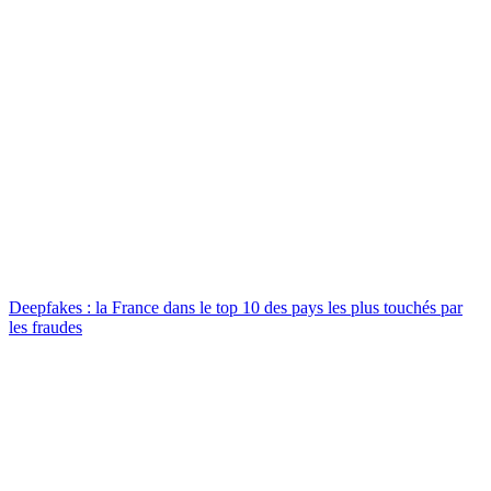
Deepfakes : la France dans le top 10 des pays les plus touchés par
les fraudes