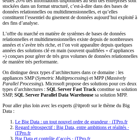
seules 20% des informations disponibles au sein des entreprises sont
stockées dans un format structuré, c’est-à-dire dans des bases de
données relationnelles ou multidimensionnelles, et qu’elles
constituent l’essentiel du gisement de données aujourd’hui exploité à
des fins d’analyse.
L’offre du marché en matière de systèmes de bases de données
relationnelles et multidimensionnelles existe depuis de nombreuses
années et s’avère très riche, et l’on voit apparaître depuis quelques
années des solutions clé en main (souvent qualifiées « d’appliances
») conçues pour gérer de très gros volumes de données relationnelles
de manière très performante.
On distingue deux types d’architectures dans ce domaine : les
appliances SMP (
Symetric Multiprocessing
) et MPP (
Massively
Parallel Processing
). Microsoft propose des solutions pour ces deux
types d’architectures :
SQL Server Fast Track
constitue sa solution
SMP,
SQL Server Parallel Data Warehouse
sa solution MPP.
Pour aller plus loin avec les experts @itprofr sur le thème du Big
Data :
Le Big Data : un tout nouvel ordre de grandeur · iTPro.fr
Regard rétrospectif : Big Data, entre ambitions et réalités ·
iTPro.fr
Big Data et contrôle d’accès · iTPro.fr