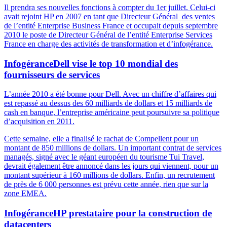
Il prendra ses nouvelles fonctions à compter du 1er juillet. Celui-ci
avait rejoint HP en 2007 en tant que Directeur Général des ventes
de l’entité Enterprise Business France et occupait depuis septembre
2010 le poste de Directeur Général de l’entité Enterprise Services
France en charge des activités de transformation et d’infogérance.
Infogérance
Dell vise le top 10 mondial des
fournisseurs de services
L’année 2010 a été bonne pour Dell. Avec un chiffre d’affaires qui
est repassé au dessus des 60 milliards de dollars et 15 milliards de
cash en banque, l’entreprise américaine peut poursuivre sa politique
d’acquisition en 2011.
Cette semaine, elle a finalisé le rachat de Compellent pour un
montant de 850 millions de dollars. Un important contrat de services
managés, signé avec le géant européen du tourisme Tui Travel,
devrait également être annoncé dans les jours qui viennent, pour un
montant supérieur à 160 millions de dollars. Enfin, un recrutement
de près de 6 000 personnes est prévu cette année, rien que sur la
zone EMEA.
Infogérance
HP prestataire pour la construction de
datacenters