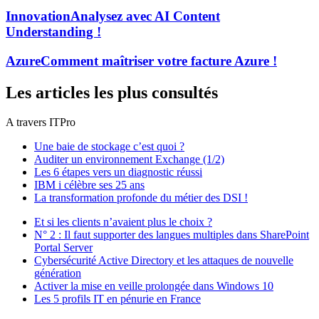
Innovation
Analysez avec AI Content
Understanding !
Azure
Comment maîtriser votre facture Azure !
Les articles les plus consultés
A travers ITPro
Une baie de stockage c’est quoi ?
Auditer un environnement Exchange (1/2)
Les 6 étapes vers un diagnostic réussi
IBM i célèbre ses 25 ans
La transformation profonde du métier des DSI !
Et si les clients n’avaient plus le choix ?
N° 2 : Il faut supporter des langues multiples dans SharePoint
Portal Server
Cybersécurité Active Directory et les attaques de nouvelle
génération
Activer la mise en veille prolongée dans Windows 10
Les 5 profils IT en pénurie en France