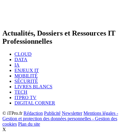
Actualités, Dossiers et Ressources IT
Professionnelles
CLOUD
DATA
IA
ENJEUX IT
MOBILITÉ
SÉCURITÉ
LIVRES BLANCS
TECH
ITPRO TV
DIGITAL CORNER
© iTPro.fr
Rédaction
Publicité
Newsletter
Mentions légales -
Gestion et protection des données personnelles - Gestion des
cookies
Plan du site
X