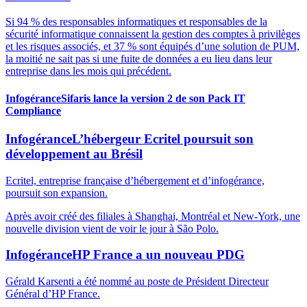
Si 94 % des responsables informatiques et responsables de la
sécurité informatique connaissent la gestion des comptes à privilèges
et les risques associés, et 37 % sont équipés d’une solution de PUM,
la moitié ne sait pas si une fuite de données a eu lieu dans leur
entreprise dans les mois qui précédent.
Infogérance
Sifaris lance la version 2 de son Pack IT
Compliance
Infogérance
L’hébergeur Ecritel poursuit son
développement au Brésil
Ecritel, entreprise française d’hébergement et d’infogérance,
poursuit son expansion.
Après avoir créé des filiales à Shanghai, Montréal et New-York, une
nouvelle division vient de voir le jour à São Polo.
Infogérance
HP France a un nouveau PDG
Gérald Karsenti a été nommé au poste de Président Directeur
Général d’HP France.