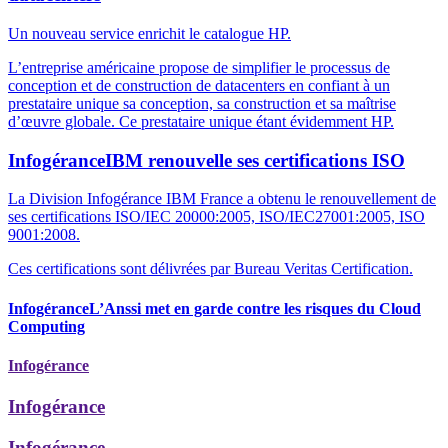
Un nouveau service enrichit le catalogue HP.
L’entreprise américaine propose de simplifier le processus de
conception et de construction de datacenters en confiant à un
prestataire unique sa conception, sa construction et sa maîtrise
d’œuvre globale. Ce prestataire unique étant évidemment HP.
Infogérance
IBM renouvelle ses certifications ISO
La Division Infogérance IBM France a obtenu le renouvellement de
ses certifications ISO/IEC 20000:2005, ISO/IEC27001:2005, ISO
9001:2008.
Ces certifications sont délivrées par Bureau Veritas Certification.
Infogérance
L’Anssi met en garde contre les risques du Cloud
Computing
Infogérance
Infogérance
Infogérance