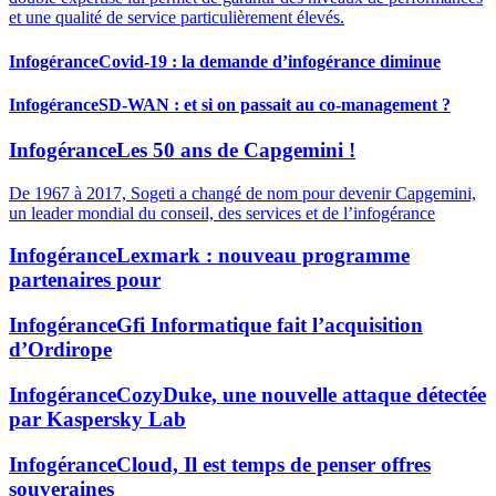
et une qualité de service particulièrement élevés.
Infogérance
Covid-19 : la demande d’infogérance diminue
Infogérance
SD-WAN : et si on passait au co-management ?
Infogérance
Les 50 ans de Capgemini !
De 1967 à 2017, Sogeti a changé de nom pour devenir Capgemini,
un leader mondial du conseil, des services et de l’infogérance
Infogérance
Lexmark : nouveau programme
partenaires pour
Infogérance
Gfi Informatique fait l’acquisition
d’Ordirope
Infogérance
CozyDuke, une nouvelle attaque détectée
par Kaspersky Lab
Infogérance
Cloud, Il est temps de penser offres
souveraines