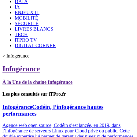
DATA
IA
ENJEUX IT
MOBILITÉ
SÉCURITÉ
LIVRES BLANCS
TECH
ITPRO TV
DIGITAL CORNER
>
Infogérance
Infogérance
À la Une de la chaine Infogérance
Les plus consultés sur iTPro.fr
Infogérance
Codéin, l’infogérance hautes
performances
Agence web open source, Codéin s’est lancée, en 2019, dans
l’infogérance de serveurs Linux pour Cloud privé ou public. Cette
double expertise lui permet de garantir des niveaux de performances