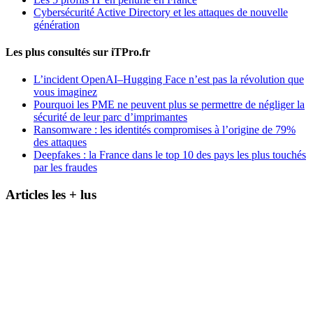
Cybersécurité Active Directory et les attaques de nouvelle
génération
Les plus consultés sur iTPro.fr
L’incident OpenAI–Hugging Face n’est pas la révolution que
vous imaginez
Pourquoi les PME ne peuvent plus se permettre de négliger la
sécurité de leur parc d’imprimantes
Ransomware : les identités compromises à l’origine de 79%
des attaques
Deepfakes : la France dans le top 10 des pays les plus touchés
par les fraudes
Articles les + lus