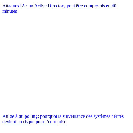
Attaques IA : un Active Directory peut être compromis en 40
minutes
Au-delà du polling: pourquoi la surveillance des systèmes hérités
devient un risque pour l’entreprise