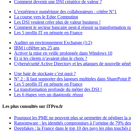
Comment devenir une DSI créatrice de valeur ?
L’expérience numérique des collaborateurs : critère N°1
La course vers le Edge Computing
Les DSI veulent créer plus de valeur business !
Comment le secteur bancaire peut-il réussir sa transformation 
Les 5 profils IT en pénurie en France
Auditer un environnement Exchange (1/2)
IBM i célèbre ses 25 ans
Activer la mise en veille prolongée dans Windows 10
Et si les clients n’avaient plus le choix ?
Cybersécurité Active Directory et les attaques de nouvelle géné
Une baie de stockage c’est quoi ?
N° 2 : Il faut supporter des langues multiples dans SharePoint P
Les 5 profils IT en pénurie en France
La transformation profonde du métier des DSI !
Les 6 étapes vers un diagnostic réussi
Les plus consultés sur iTPro.fr
Pourquoi les PME ne peuvent plus se permettre de négliger la s
Ransomware : les identités compromises à l’origine de 79% des
Deepfakes : la France dans le top 10 des pays les plus touchés p