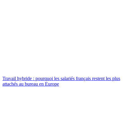
Travail hybride : pourquoi les salariés français restent les plus
attachés au bureau en Europe