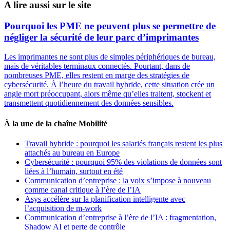
A lire aussi sur le site
Pourquoi les PME ne peuvent plus se permettre de
négliger la sécurité de leur parc d’imprimantes
Les imprimantes ne sont plus de simples périphériques de bureau,
mais de véritables terminaux connectés. Pourtant, dans de
nombreuses PME, elles restent en marge des stratégies de
cybersécurité. À l’heure du travail hybride, cette situation crée un
angle mort préoccupant, alors même qu’elles traitent, stockent et
transmettent quotidiennement des données sensibles.
À la une de la chaîne Mobilité
Travail hybride : pourquoi les salariés français restent les plus
attachés au bureau en Europe
Cybersécurité : pourquoi 95% des violations de données sont
liées à l’humain, surtout en été
Communication d’entreprise : la voix s’impose à nouveau
comme canal critique à l’ère de l’IA
Asys accélère sur la planification intelligente avec
l’acquisition de m-work
Communication d’entreprise à l’ère de l’IA : fragmentation,
Shadow AI et perte de contrôle