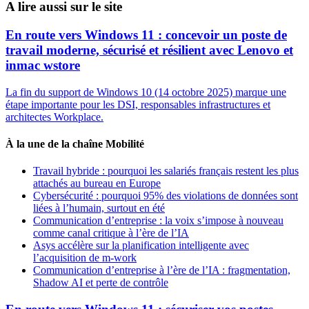
A lire aussi sur le site
En route vers Windows 11 : concevoir un poste de
travail moderne, sécurisé et résilient avec Lenovo et
inmac wstore
La fin du support de Windows 10 (14 octobre 2025) marque une
étape importante pour les DSI, responsables infrastructures et
architectes Workplace.
À la une de la chaîne Mobilité
Travail hybride : pourquoi les salariés français restent les plus
attachés au bureau en Europe
Cybersécurité : pourquoi 95% des violations de données sont
liées à l’humain, surtout en été
Communication d’entreprise : la voix s’impose à nouveau
comme canal critique à l’ère de l’IA
Asys accélère sur la planification intelligente avec
l’acquisition de m-work
Communication d’entreprise à l’ère de l’IA : fragmentation,
Shadow AI et perte de contrôle