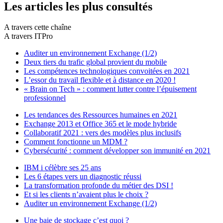
Les articles les plus consultés
A travers cette chaîne
A travers ITPro
Auditer un environnement Exchange (1/2)
Deux tiers du trafic global provient du mobile
Les compétences technologiques convoitées en 2021
L’essor du travail flexible et à distance en 2020 !
« Brain on Tech » : comment lutter contre l’épuisement
professionnel
Les tendances des Ressources humaines en 2021
Exchange 2013 et Office 365 et le mode hybride
Collaboratif 2021 : vers des modèles plus inclusifs
Comment fonctionne un MDM ?
Cybersécurité : comment développer son immunité en 2021
IBM i célèbre ses 25 ans
Les 6 étapes vers un diagnostic réussi
La transformation profonde du métier des DSI !
Et si les clients n’avaient plus le choix ?
Auditer un environnement Exchange (1/2)
Une baie de stockage c’est quoi ?