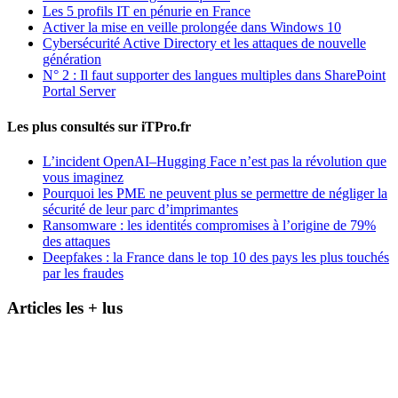
Les 5 profils IT en pénurie en France
Activer la mise en veille prolongée dans Windows 10
Cybersécurité Active Directory et les attaques de nouvelle
génération
N° 2 : Il faut supporter des langues multiples dans SharePoint
Portal Server
Les plus consultés sur iTPro.fr
L’incident OpenAI–Hugging Face n’est pas la révolution que
vous imaginez
Pourquoi les PME ne peuvent plus se permettre de négliger la
sécurité de leur parc d’imprimantes
Ransomware : les identités compromises à l’origine de 79%
des attaques
Deepfakes : la France dans le top 10 des pays les plus touchés
par les fraudes
Articles les + lus