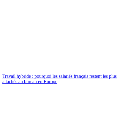
Travail hybride : pourquoi les salariés français restent les plus
attachés au bureau en Europe