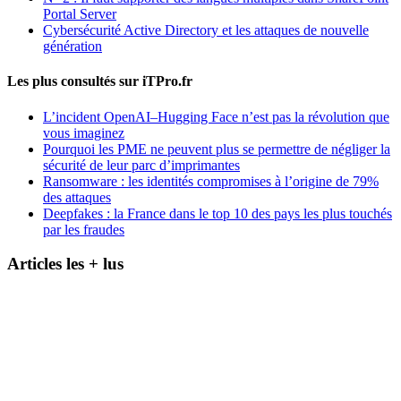
Portal Server
Cybersécurité Active Directory et les attaques de nouvelle
génération
Les plus consultés sur iTPro.fr
L’incident OpenAI–Hugging Face n’est pas la révolution que
vous imaginez
Pourquoi les PME ne peuvent plus se permettre de négliger la
sécurité de leur parc d’imprimantes
Ransomware : les identités compromises à l’origine de 79%
des attaques
Deepfakes : la France dans le top 10 des pays les plus touchés
par les fraudes
Articles les + lus