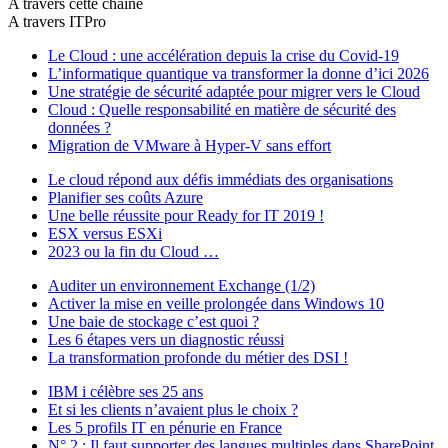
A travers cette chaîne
A travers ITPro
Le Cloud : une accélération depuis la crise du Covid-19
L’informatique quantique va transformer la donne d’ici 2026
Une stratégie de sécurité adaptée pour migrer vers le Cloud
Cloud : Quelle responsabilité en matière de sécurité des
données ?
Migration de VMware à Hyper-V sans effort
Le cloud répond aux défis immédiats des organisations
Planifier ses coûts Azure
Une belle réussite pour Ready for IT 2019 !
ESX versus ESXi
2023 ou la fin du Cloud …
Auditer un environnement Exchange (1/2)
Activer la mise en veille prolongée dans Windows 10
Une baie de stockage c’est quoi ?
Les 6 étapes vers un diagnostic réussi
La transformation profonde du métier des DSI !
IBM i célèbre ses 25 ans
Et si les clients n’avaient plus le choix ?
Les 5 profils IT en pénurie en France
N° 2 : Il faut supporter des langues multiples dans SharePoint