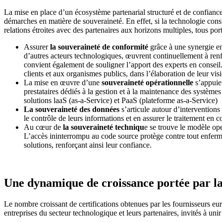
La mise en place d’un écosystème partenarial structuré et de confiance 
démarches en matière de souveraineté. En effet, si la technologie consti
relations étroites avec des partenaires aux horizons multiples, tous por
Assurer
la souveraineté de conformité
grâce à une synergie en
d’autres acteurs technologiques, œuvrent continuellement à renfor
convient également de souligner l’apport des experts en conseil. 
clients et aux organismes publics, dans l’élaboration de leur vis
La mise en œuvre d’une
souveraineté opérationnelle
s’appuie 
prestataires dédiés à la gestion et à la maintenance des systèmes 
solutions laaS (as-a-Service) et PaaS (plateforme as-a-Service)
La souveraineté des données
s’articule autour d’interventions 
le contrôle de leurs informations et en assurer le traitement en 
Au cœur de
la souveraineté techniqu
e se trouve le modèle ope
L’accès ininterrompu au code source protège contre tout enferm
solutions, renforçant ainsi leur confiance.
Une dynamique de croissance portée par l
Le nombre croissant de certifications obtenues par les fournisseurs eu
entreprises du secteur technologique et leurs partenaires, invités à u