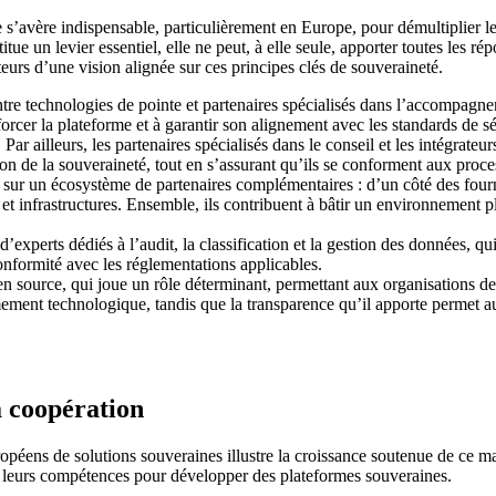
s’avère indispensable, particulièrement en Europe, pour démultiplier les 
tue un levier essentiel, elle ne peut, à elle seule, apporter toutes les r
teurs d’une vision alignée sur ces principes clés de souveraineté.
tre technologies de pointe et partenaires spécialisés dans l’accompagnem
cer la plateforme et à garantir son alignement avec les standards de sécu
Par ailleurs, les partenaires spécialisés dans le conseil et les intégrat
ion de la souveraineté, tout en s’assurant qu’ils se conforment aux proce
sur un écosystème de partenaires complémentaires : d’un côté des fourn
et infrastructures. Ensemble, ils contribuent à bâtir un environnement pl
d’experts dédiés à l’audit, la classification et la gestion des données, qu
conformité avec les réglementations applicables.
n source, qui joue un rôle déterminant, permettant aux organisations de 
ement technologique, tandis que la transparence qu’il apporte permet au
a coopération
ropéens de solutions souveraines illustre la croissance soutenue de ce m
nir leurs compétences pour développer des plateformes souveraines.