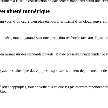
veraineté à la seule construction de datacenters nationaux serait une erre
uveraineté numérique
’un volet d’un cadre bien plus étendu. L’efficacité d’un cloud souverain r
 données, tout en garantissant une protection renforcée face aux législati
 misant sur des standards ouverts, afin de préserver l’indépendance vis-
 systèmes, ainsi que des équipes responsables de leur déploiement et de
té soient appliqués, tout en veillant à ce que les plateformes répondent a
blic.