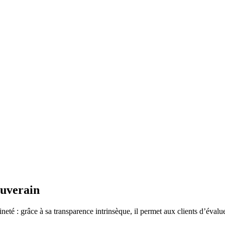
ouverain
neté : grâce à sa transparence intrinsèque, il permet aux clients d’éval