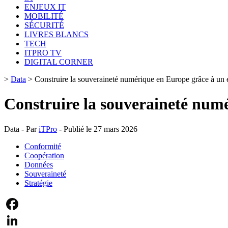
ENJEUX IT
MOBILITÉ
SÉCURITÉ
LIVRES BLANCS
TECH
ITPRO TV
DIGITAL CORNER
>
Data
>
Construire la souveraineté numérique en Europe grâce à un é
Construire la souveraineté numé
Data - Par
iTPro
- Publié le 27 mars 2026
Conformité
Coopération
Données
Souveraineté
Stratégie
Facebook