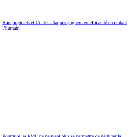
Rançongiciels et IA : les attaques gagnent en efficacité en ciblant
l’humain
Pourquoi les PME ne peuvent plus se permettre de négliger la