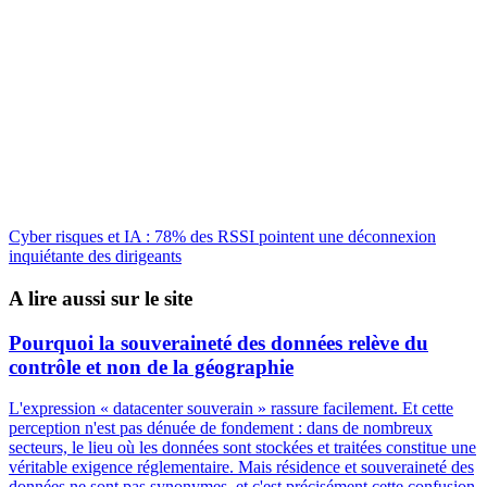
Cyber risques et IA : 78% des RSSI pointent une déconnexion
inquiétante des dirigeants
A lire aussi sur le site
Pourquoi la souveraineté des données relève du
contrôle et non de la géographie
L'expression « datacenter souverain » rassure facilement. Et cette
perception n'est pas dénuée de fondement : dans de nombreux
secteurs, le lieu où les données sont stockées et traitées constitue une
véritable exigence réglementaire. Mais résidence et souveraineté des
données ne sont pas synonymes, et c'est précisément cette confusion