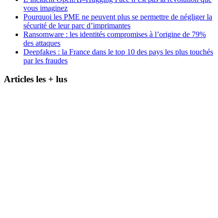
vous imaginez
Pourquoi les PME ne peuvent plus se permettre de négliger la
sécurité de leur parc d’imprimantes
Ransomware : les identités compromises à l’origine de 79%
des attaques
Deepfakes : la France dans le top 10 des pays les plus touchés
par les fraudes
Articles les + lus