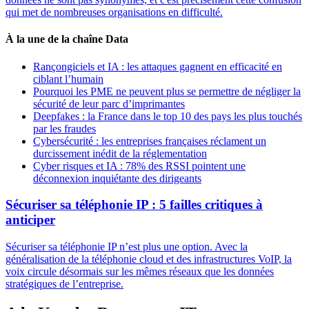
qui met de nombreuses organisations en difficulté.
À la une de la chaîne Data
Rançongiciels et IA : les attaques gagnent en efficacité en
ciblant l’humain
Pourquoi les PME ne peuvent plus se permettre de négliger la
sécurité de leur parc d’imprimantes
Deepfakes : la France dans le top 10 des pays les plus touchés
par les fraudes
Cybersécurité : les entreprises françaises réclament un
durcissement inédit de la réglementation
Cyber risques et IA : 78% des RSSI pointent une
déconnexion inquiétante des dirigeants
Sécuriser sa téléphonie IP : 5 failles critiques à
anticiper
Sécuriser sa téléphonie IP n’est plus une option. Avec la
généralisation de la téléphonie cloud et des infrastructures VoIP, la
voix circule désormais sur les mêmes réseaux que les données
stratégiques de l’entreprise.