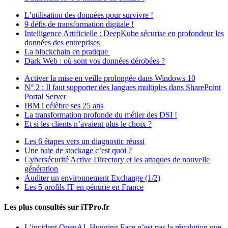
L’utilisation des données pour survivre !
9 défis de transformation digitale !
Intelligence Artificielle : DeepKube sécurise en profondeur les
données des entreprises
La blockchain en pratique
Dark Web : où sont vos données dérobées ?
Activer la mise en veille prolongée dans Windows 10
N° 2 : Il faut supporter des langues multiples dans SharePoint
Portal Server
IBM i célèbre ses 25 ans
La transformation profonde du métier des DSI !
Et si les clients n’avaient plus le choix ?
Les 6 étapes vers un diagnostic réussi
Une baie de stockage c’est quoi ?
Cybersécurité Active Directory et les attaques de nouvelle
génération
Auditer un environnement Exchange (1/2)
Les 5 profils IT en pénurie en France
Les plus consultés sur iTPro.fr
L’incident OpenAI–Hugging Face n’est pas la révolution que