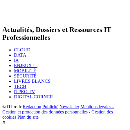
Actualités, Dossiers et Ressources IT
Professionnelles
CLOUD
DATA
IA
ENJEUX IT
MOBILITÉ
SÉCURITÉ
LIVRES BLANCS
TECH
ITPRO TV
DIGITAL CORNER
© iTPro.fr
Rédaction
Publicité
Newsletter
Mentions légales -
Gestion et protection des données personnelles - Gestion des
cookies
Plan du site
X