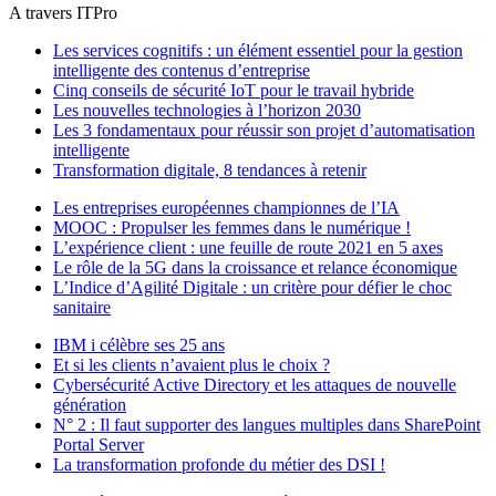
A travers ITPro
Les services cognitifs : un élément essentiel pour la gestion
intelligente des contenus d’entreprise
Cinq conseils de sécurité IoT pour le travail hybride
Les nouvelles technologies à l’horizon 2030
Les 3 fondamentaux pour réussir son projet d’automatisation
intelligente
Transformation digitale, 8 tendances à retenir
Les entreprises européennes championnes de l’IA
MOOC : Propulser les femmes dans le numérique !
L’expérience client : une feuille de route 2021 en 5 axes
Le rôle de la 5G dans la croissance et relance économique
L’Indice d’Agilité Digitale : un critère pour défier le choc
sanitaire
IBM i célèbre ses 25 ans
Et si les clients n’avaient plus le choix ?
Cybersécurité Active Directory et les attaques de nouvelle
génération
N° 2 : Il faut supporter des langues multiples dans SharePoint
Portal Server
La transformation profonde du métier des DSI !