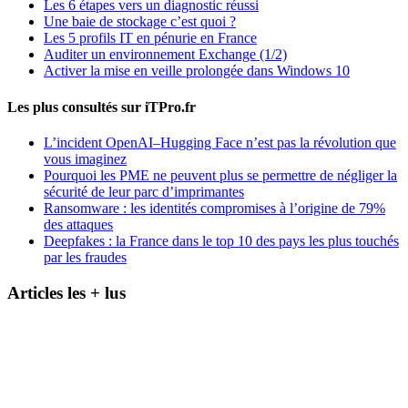
Les 6 étapes vers un diagnostic réussi
Une baie de stockage c’est quoi ?
Les 5 profils IT en pénurie en France
Auditer un environnement Exchange (1/2)
Activer la mise en veille prolongée dans Windows 10
Les plus consultés sur iTPro.fr
L’incident OpenAI–Hugging Face n’est pas la révolution que
vous imaginez
Pourquoi les PME ne peuvent plus se permettre de négliger la
sécurité de leur parc d’imprimantes
Ransomware : les identités compromises à l’origine de 79%
des attaques
Deepfakes : la France dans le top 10 des pays les plus touchés
par les fraudes
Articles les + lus