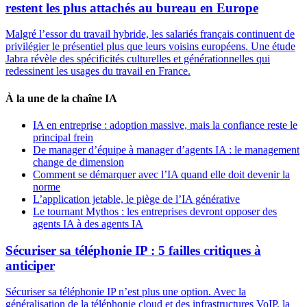
restent les plus attachés au bureau en Europe
Malgré l’essor du travail hybride, les salariés français continuent de
privilégier le présentiel plus que leurs voisins européens. Une étude
Jabra révèle des spécificités culturelles et générationnelles qui
redessinent les usages du travail en France.
À la une de la chaîne IA
IA en entreprise : adoption massive, mais la confiance reste le
principal frein
De manager d’équipe à manager d’agents IA : le management
change de dimension
Comment se démarquer avec l’IA quand elle doit devenir la
norme
L’application jetable, le piège de l’IA générative
Le tournant Mythos : les entreprises devront opposer des
agents IA à des agents IA
Sécuriser sa téléphonie IP : 5 failles critiques à
anticiper
Sécuriser sa téléphonie IP n’est plus une option. Avec la
généralisation de la téléphonie cloud et des infrastructures VoIP, la