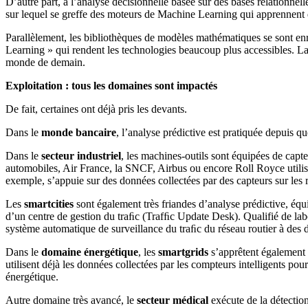
D’autre part, à l’analyse décisionnelle basée sur des bases relationnell
sur lequel se greffe des moteurs de Machine Learning qui apprennent d
Parallèlement, les bibliothèques de modèles mathématiques se sont enr
Learning » qui rendent les technologies beaucoup plus accessibles. La 
monde de demain.
Exploitation : tous les domaines sont impactés
De fait, certaines ont déjà pris les devants.
Dans le
monde bancaire
, l’analyse prédictive est pratiquée depuis 
Dans le
secteur industriel
, les machines-outils sont équipées de capte
automobiles, Air France, la SNCF, Airbus ou encore Roll Royce utilis
exemple, s’appuie sur des données collectées par des capteurs sur les ra
Les
smartcities
sont également très friandes d’analyse prédictive, éq
d’un centre de gestion du traﬁc (Trafﬁc Update Desk). Qualifié de labo
système automatique de surveillance du traﬁc du réseau routier à des do
Dans le
domaine énergétique
, les
smartgrids
s’apprêtent également 
utilisent déjà les données collectées par les compteurs intelligents p
énergétique.
Autre domaine très avancé, le
secteur médical
exécute de la détection