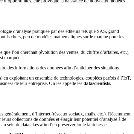
ource d’opportunités, elle provoque la naissance de nouveaux modèles
chnologie d’analyse pratiquée par des éditeurs tels que SAS, grand
r : outils chers, peu de modèles mathématiques sur le marché pour les
e que l’on cherchait (évolution des ventes, du chiffre d’affaires, etc.),
ssi marquée.
raire des informations des données afin d’anticiper des situations.
) en exploitant un ensemble de technologies, couplées parfois à l’IoT,
usiness de leur entreprise. On les appelle les
datascientists
.
lus généralement, d’Internet (réseaux sociaux, mails, etc.). Récemment,
eurs collections de données et élargir leur potentiel d’analyse à de
u sein de datalakes afin d’en préserver toute la richesse.