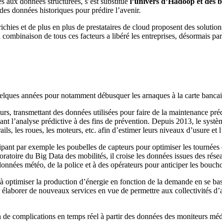
es aux données structurées, s’est substitué
l’univers d’Hadoop et des
es données historiques pour prédire l’avenir.
ichies et de plus en plus de prestataires de cloud proposent des soluti
combinaison de tous ces facteurs a libéré les entreprises, désormais par
quelques années pour notamment débusquer les arnaques à la carte bancai
urs, transmettant des données utilisées pour faire de la maintenance pré
ant l’analyse prédictive à des fins de prévention. Depuis 2013, le sys
ils, les roues, les moteurs, etc. afin d’estimer leurs niveaux d’usure et 
uipant par exemple les poubelles de capteurs pour optimiser les tournée
ratoire du Big Data des mobilités, il croise les données issues des rés
nnées météo, de la police et à des opérateurs pour anticiper les bouchon
à optimiser la production d’énergie en fonction de la demande en se b
our élaborer de nouveaux services en vue de permettre aux collectivités d
 de complications en temps réel à partir des données des moniteurs médi