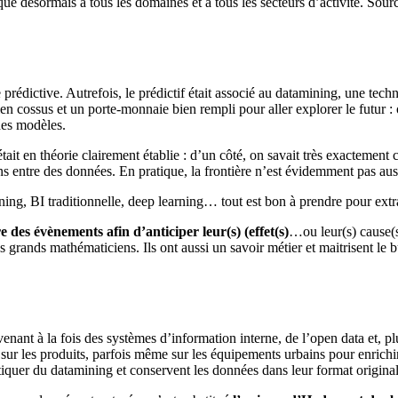
lique désormais à tous les domaines et à tous les secteurs d’activité. S
se prédictive. Autrefois, le prédictif était associé au datamining, une te
s bien cossus et un porte-monnaie bien rempli pour aller explorer le futu
des modèles.
ait en théorie clairement établie : d’un côté, on savait très exactement c
ions entre des données. En pratique, la frontière n’est évidemment pas au
amining, BI traditionnelle, deep learning… tout est bon à prendre pour ext
re des évènements afin d’anticiper leur(s) (effet(s)
…ou leur(s) cause(s
s grands mathématiciens. Ils ont aussi un savoir métier et maitrisent le b
enant à la fois des systèmes d’information interne, de l’open data et, p
 les produits, parfois même sur les équipements urbains pour enrichir l
iquer du datamining et conservent les données dans leur format original a