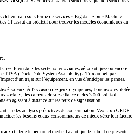
 bases NoSQL
aux données aussi bien structurées que non structurées
ons clef en main sous forme de services « Big data » ou « Machine
ties à l’assaut du prédictif pour trouver les modèles économiques du
re.
dictive. Idem dans les secteurs ferroviaires, aéronautiques ou encore
tème TTSA (Track Train System Availability) d’Eurotunnel, par
l’impact d’un trajet sur l’équipement, en vue d’anticiper les pannes.
s des éboueurs. À l’occasion des jeux olympiques, Londres s’est dotée
eaux sociaux, des caméras de surveillance et des 3 000 points du
s en agissant à distance sur les feux de signalisation.
asant sur des analyses prédictives de consommation. Veolia ou GRDF
’anticiper les besoins et aux consommateurs de mieux gérer leur facture
caux et alerte le personnel médical avant que le patient ne présente