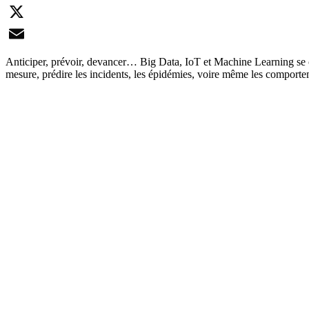
LinkedIn
X
Email
Anticiper, prévoir, devancer… Big Data, IoT et Machine Learning se co
mesure, prédire les incidents, les épidémies, voire même les compor