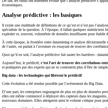
De fait, les outils ont tellement évolué que l’analyse prédictive s’app
économiques.
Analyse prédictive : les basiques
Il existe une multitude de définitions de ce qu’est et n’est pas l’analy
spécialiste de la question. À l’époque, il fallait quelques statisticien
exploiter et, souvent, volumétrie de données insuffisante pour établir 
À cette époque, la frontière entre datamining et analyse décisionnelle ét
de l’autre, on partait à l’aventure en essayant de trouver des corrélat
Quoi qu’il en soit, l’analyse prédictive fait sauter les barrières : dat
Aujourd’hui, le prédictif,
c’est l’art de trouver des corrélations ent
et pratiquées par des experts qui ne se contentent plus d’être de simple
Big data : les technologies qui libèrent le prédictif
Cette évolution a été rendue possible par l’avènement du Big Data.
D’une part, les entreprises engrangent de plus en plus de données prov
elles ont même commencé à déployer des capteurs dans les magasins, sur
nouveaux domaines. Elles atteignent ainsi le volume critique pour prat