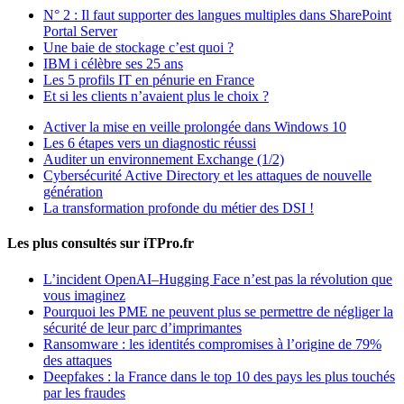
N° 2 : Il faut supporter des langues multiples dans SharePoint
Portal Server
Une baie de stockage c’est quoi ?
IBM i célèbre ses 25 ans
Les 5 profils IT en pénurie en France
Et si les clients n’avaient plus le choix ?
Activer la mise en veille prolongée dans Windows 10
Les 6 étapes vers un diagnostic réussi
Auditer un environnement Exchange (1/2)
Cybersécurité Active Directory et les attaques de nouvelle
génération
La transformation profonde du métier des DSI !
Les plus consultés sur iTPro.fr
L’incident OpenAI–Hugging Face n’est pas la révolution que
vous imaginez
Pourquoi les PME ne peuvent plus se permettre de négliger la
sécurité de leur parc d’imprimantes
Ransomware : les identités compromises à l’origine de 79%
des attaques
Deepfakes : la France dans le top 10 des pays les plus touchés
par les fraudes