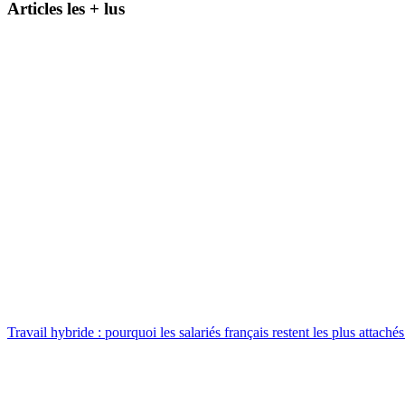
Articles les + lus
Travail hybride : pourquoi les salariés français restent les plus attach