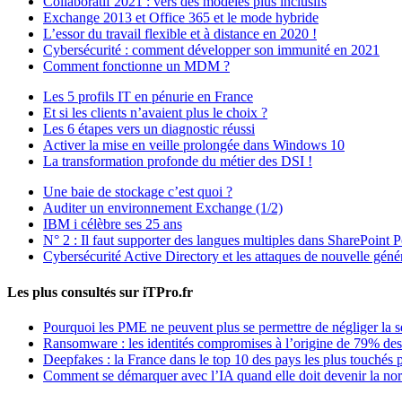
Collaboratif 2021 : vers des modèles plus inclusifs
Exchange 2013 et Office 365 et le mode hybride
L’essor du travail flexible et à distance en 2020 !
Cybersécurité : comment développer son immunité en 2021
Comment fonctionne un MDM ?
Les 5 profils IT en pénurie en France
Et si les clients n’avaient plus le choix ?
Les 6 étapes vers un diagnostic réussi
Activer la mise en veille prolongée dans Windows 10
La transformation profonde du métier des DSI !
Une baie de stockage c’est quoi ?
Auditer un environnement Exchange (1/2)
IBM i célèbre ses 25 ans
N° 2 : Il faut supporter des langues multiples dans SharePoint P
Cybersécurité Active Directory et les attaques de nouvelle géné
Les plus consultés sur iTPro.fr
Pourquoi les PME ne peuvent plus se permettre de négliger la s
Ransomware : les identités compromises à l’origine de 79% des
Deepfakes : la France dans le top 10 des pays les plus touchés p
Comment se démarquer avec l’IA quand elle doit devenir la no