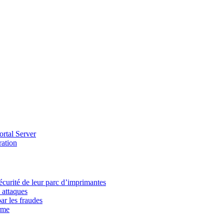
ortal Server
ration
écurité de leur parc d’imprimantes
 attaques
ar les fraudes
rme