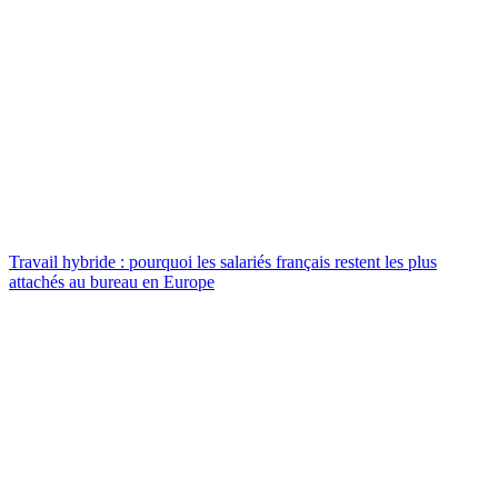
Travail hybride : pourquoi les salariés français restent les plus
attachés au bureau en Europe