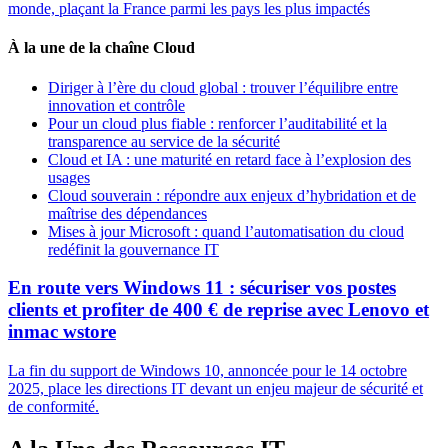
monde, plaçant la France parmi les pays les plus impactés
À la une de la chaîne Cloud
Diriger à l’ère du cloud global : trouver l’équilibre entre
innovation et contrôle
Pour un cloud plus fiable : renforcer l’auditabilité et la
transparence au service de la sécurité
Cloud et IA : une maturité en retard face à l’explosion des
usages
Cloud souverain : répondre aux enjeux d’hybridation et de
maîtrise des dépendances
Mises à jour Microsoft : quand l’automatisation du cloud
redéfinit la gouvernance IT
En route vers Windows 11 : sécuriser vos postes
clients et profiter de 400 € de reprise avec Lenovo et
inmac wstore
La fin du support de Windows 10, annoncée pour le 14 octobre
2025, place les directions IT devant un enjeu majeur de sécurité et
de conformité.