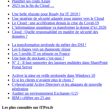
Planifier ses coûts Azure
2023 ou la fin du Cloud …
Une belle réussite pour Ready for IT 2019 !
Une stratégie de sécurité adaptée pour migrer vers le Cloud
Le Cloud : une accélération depuis la crise du Covid-19
L’informatique quantique va transformer la donne d’ici 2026
Cloud : Quelle responsabilité en matière de sécurité des
données ?
La transformation profonde du métier des DSI !
Les 6 étapes vers un diagnostic réussi
Les 5 profils IT en pénurie en France
Une baie de stockage c’est quoi ?
N° 2 : Il faut supporter des langues multiples dans SharePoint
Portal Server
Activer la mise en veille prolongée dans Windows 10
Et si les clients n’avaient plus le choix ?
Cybersécurité Active Directory et les attaques de nouvelle
génération
Auditer un environnement Exchange (1/2)
IBM i célèbre ses 25 ans
Les plus consultés sur iTPro.fr