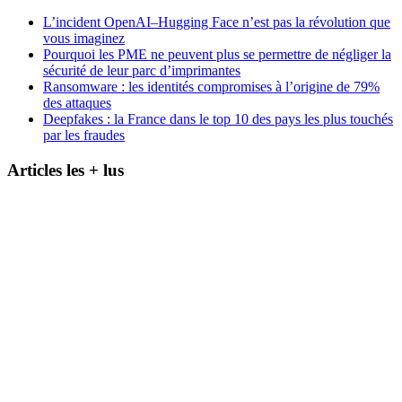
L’incident OpenAI–Hugging Face n’est pas la révolution que
vous imaginez
Pourquoi les PME ne peuvent plus se permettre de négliger la
sécurité de leur parc d’imprimantes
Ransomware : les identités compromises à l’origine de 79%
des attaques
Deepfakes : la France dans le top 10 des pays les plus touchés
par les fraudes
Articles les + lus