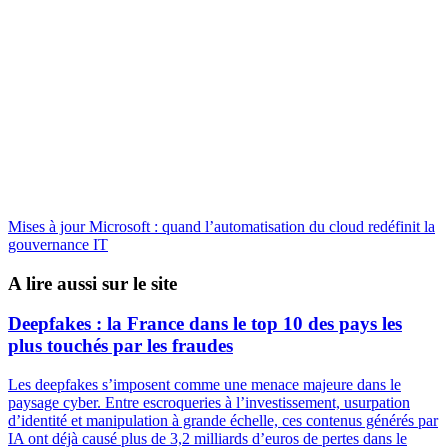
Mises à jour Microsoft : quand l’automatisation du cloud redéfinit la
gouvernance IT
A lire aussi sur le site
Deepfakes : la France dans le top 10 des pays les
plus touchés par les fraudes
Les deepfakes s’imposent comme une menace majeure dans le
paysage cyber. Entre escroqueries à l’investissement, usurpation
d’identité et manipulation à grande échelle, ces contenus générés par
IA ont déjà causé plus de 3,2 milliards d’euros de pertes dans le