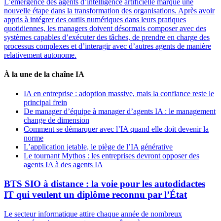
L’émergence des agents d’intelligence artificielle marque une
nouvelle étape dans la transformation des organisations. Après avoir
appris à intégrer des outils numériques dans leurs pratiques
quotidiennes, les managers doivent désormais composer avec des
systèmes capables d’exécuter des tâches, de prendre en charge des
processus complexes et d’interagir avec d’autres agents de manière
relativement autonome.
À la une de la chaîne IA
IA en entreprise : adoption massive, mais la confiance reste le
principal frein
De manager d’équipe à manager d’agents IA : le management
change de dimension
Comment se démarquer avec l’IA quand elle doit devenir la
norme
L’application jetable, le piège de l’IA générative
Le tournant Mythos : les entreprises devront opposer des
agents IA à des agents IA
BTS SIO à distance : la voie pour les autodidactes
IT qui veulent un diplôme reconnu par l’État
Le secteur informatique attire chaque année de nombreux