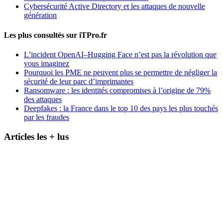
Cybersécurité Active Directory et les attaques de nouvelle
génération
Les plus consultés sur iTPro.fr
L’incident OpenAI–Hugging Face n’est pas la révolution que
vous imaginez
Pourquoi les PME ne peuvent plus se permettre de négliger la
sécurité de leur parc d’imprimantes
Ransomware : les identités compromises à l’origine de 79%
des attaques
Deepfakes : la France dans le top 10 des pays les plus touchés
par les fraudes
Articles les + lus