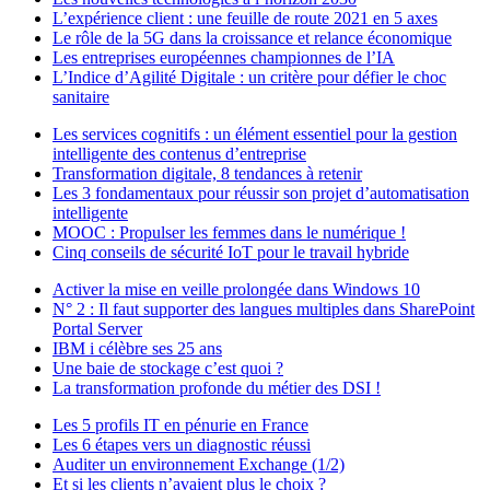
L’expérience client : une feuille de route 2021 en 5 axes
Le rôle de la 5G dans la croissance et relance économique
Les entreprises européennes championnes de l’IA
L’Indice d’Agilité Digitale : un critère pour défier le choc
sanitaire
Les services cognitifs : un élément essentiel pour la gestion
intelligente des contenus d’entreprise
Transformation digitale, 8 tendances à retenir
Les 3 fondamentaux pour réussir son projet d’automatisation
intelligente
MOOC : Propulser les femmes dans le numérique !
Cinq conseils de sécurité IoT pour le travail hybride
Activer la mise en veille prolongée dans Windows 10
N° 2 : Il faut supporter des langues multiples dans SharePoint
Portal Server
IBM i célèbre ses 25 ans
Une baie de stockage c’est quoi ?
La transformation profonde du métier des DSI !
Les 5 profils IT en pénurie en France
Les 6 étapes vers un diagnostic réussi
Auditer un environnement Exchange (1/2)
Et si les clients n’avaient plus le choix ?