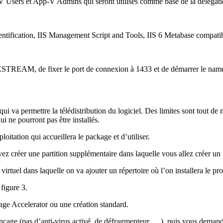
-V Users et App-V Admins qui seront utilisés comme base de la délégation
tification, IIS Management Script and Tools, IIS 6 Metabase compatib
FILESTREAM, de fixer le port de connexion à 1433 et de démarrer le nam
i va permettre la télédistribution du logiciel. Des limites sont tout de m
 ne pourront pas être installés.
oitation qui accueillera le package et d’utiliser.
vez créer une partition supplémentaire dans laquelle vous allez créer un 
virtuel dans laquelle on va ajouter un répertoire où l’on installera le p
figure 3.
kage Accelerator ou une création standard.
ençage (pas d’anti-virus activé, de défragmenteur, …), puis vous demand