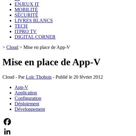
ENJEUX IT
MOBILITÉ
SÉCURITÉ
LIVRES BLANCS
TECH
ITPRO TV
DIGITAL CORNER
>
Cloud
>
Mise en place de App-V
Mise en place de App-V
Cloud - Par
Loïc Thobois
- Publié le 20 février 2012
App-V
Application
Configuration
Déploiement
Développement
Facebook