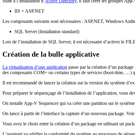
Suite à l’installation d’
Active Directory
, il faut créer les groupes App
IIS + ASP.NET
Les composants suivants sont nécessaires : ASP.NET, Windows Authen
SQL Server (Installation standard)
Lors de l’installation de SQL Server, il est nécessaire d’activer le 
Création de la bulle applicative
La virtualisation d’une application
passe par la création d’un package qu
des composants COM+ ou certains types de services (boot-time, …) qui
Il est recommandé de lancer la création sur la version du système d’expl
Pour préparer le séquençage de l’installation de l’application, vous de
On installe App-V Sequencer qui va créer une partition sur le système 
On lance à partir de l’interface la capture d’un nouveau package. Voir 
Vous avez le choix entre la création d’un package en utilisant un pac
L’assistant va vérifier la conformité du système au processus de séqu