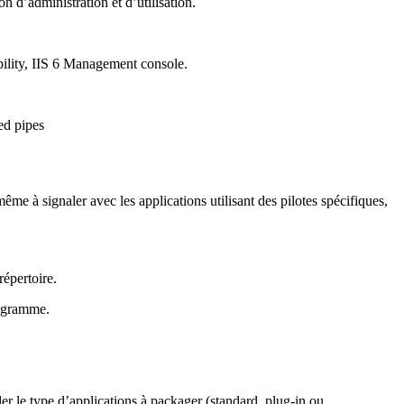
 d’administration et d’utilisation.
ility, IIS 6 Management console.
ed pipes
ême à signaler avec les applications utilisant des pilotes spécifiques,
répertoire.
rogramme.
er le type d’applications à packager (standard, plug-in ou