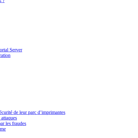
s ?
ortal Server
ration
écurité de leur parc d’imprimantes
 attaques
ar les fraudes
rme