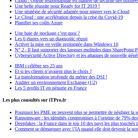
Cloud : Quelle responsabilité en matière de sécurité des donnée
Une belle réussite pour Ready for IT 2019 !
Une stratégie de sécurité adaptée pour migrer vers le Cloud
Le Cloud : une accélération depuis la crise du Covid-19
Planifier ses coûts Azure
Une baie de stockage c’est quoi ?
Les 6 étapes vers un diagnostic réussi
Activer la mise en veille prolongée dans Windows 10
N° 2 : Il faut supporter des langues multiples dans SharePoint P
Cybersécurité Active Directory et les attaques de nouvelle géné
IBM i célèbre ses 25 ans
Et si les clients n’avaient plus le choix ?
La transformation profonde du métier des DSI !
Auditer un environnement Exchange (1/2)
Les 5 profils IT en pénurie en France
Les plus consultés sur iTPro.fr
Pourquoi les PME ne peuvent plus se permettre de négliger la s
Ransomware : les identités compromises à l’origine de 79% des
Deepfakes : la France dans le top 10 des pays les plus touchés p
Comment se démarquer avec l’IA quand elle doit devenir la no