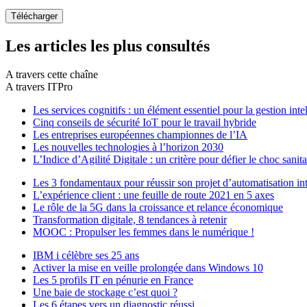
Les articles les plus consultés
A travers cette chaîne
A travers ITPro
Les services cognitifs : un élément essentiel pour la gestion inte
Cinq conseils de sécurité IoT pour le travail hybride
Les entreprises européennes championnes de l’IA
Les nouvelles technologies à l’horizon 2030
L’Indice d’Agilité Digitale : un critère pour défier le choc sanita
Les 3 fondamentaux pour réussir son projet d’automatisation int
L’expérience client : une feuille de route 2021 en 5 axes
Le rôle de la 5G dans la croissance et relance économique
Transformation digitale, 8 tendances à retenir
MOOC : Propulser les femmes dans le numérique !
IBM i célèbre ses 25 ans
Activer la mise en veille prolongée dans Windows 10
Les 5 profils IT en pénurie en France
Une baie de stockage c’est quoi ?
Les 6 étapes vers un diagnostic réussi